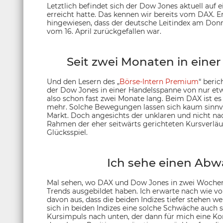
Letztlich befindet sich der Dow Jones aktuell auf
erreicht hatte. Das kennen wir bereits vom DAX. E
hingewiesen, dass der deutsche Leitindex am Don
vom 16. April zurückgefallen war.
Seit zwei Monaten in einer
Und den Lesern des „
Börse-Intern Premium
“ beri
der Dow Jones in einer Handelsspanne von nur etwa
also schon fast zwei Monate lang. Beim DAX ist es
mehr. Solche Bewegungen lassen sich kaum sinnvol
Markt. Doch angesichts der unklaren und nicht nac
Rahmen der eher seitwärts gerichteten Kursverläu
Glücksspiel.
Ich sehe einen Ab
Mal sehen, wo DAX und Dow Jones in zwei Wochen 
Trends ausgebildet haben. Ich erwarte nach wie vo
davon aus, dass die beiden Indizes tiefer stehen 
sich in beiden Indizes eine solche Schwäche auch sc
Kursimpuls nach unten, der dann für mich eine K