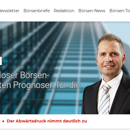
Newsletter
Börsenbriefe
Redaktion
Börsen-News
Börsen-To
N
nloser Börsen-
ten Prognosen für die
Der Abwärtsdruck nimmt deutlich zu