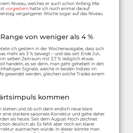
 einem Niveau, welches er auch schon Anfang Mai
rst
vorgestern
hatte ich noch einmal darauf
nerstag vergangener Woche sogar auf das Niveau
 Range von weniger als 4 %
chtete ich gestern in der Wochenausgabe, dass sich
s mehr als 3 % bewegt – und das seit Ende Juli,
 im selben Zeitraum mit 3,7 % lediglich etwas
l handeln, es sei denn, man geht gehebelt in den
hhaltigen Signale, welche in beiden Indizes im
fe gesendet werden, gleichen solche Trades einem
wärtsimpuls kommen
stehen und ob sich dann endlich neue klare
r eine stärkere saisonale Korrektur und gehe daher
werden als heute. Seit dem August-Hoch zeichnet
hon deutlich ab. Es fehlt aber noch ein klarer
orrektur ausmachen würde. In dieser könnte man