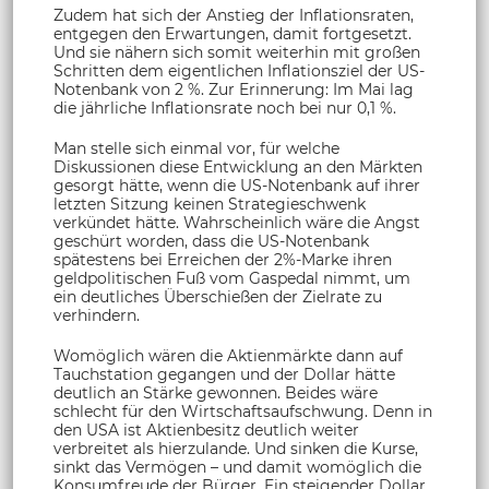
Zudem hat sich der Anstieg der Inflationsraten,
entgegen den Erwartungen, damit fortgesetzt.
Und sie nähern sich somit weiterhin mit großen
Schritten dem eigentlichen Inflationsziel der US-
Notenbank von 2 %. Zur Erinnerung: Im Mai lag
die jährliche Inflationsrate noch bei nur 0,1 %.
Man stelle sich einmal vor, für welche
Diskussionen diese Entwicklung an den Märkten
gesorgt hätte, wenn die US-Notenbank auf ihrer
letzten Sitzung keinen Strategieschwenk
verkündet hätte. Wahrscheinlich wäre die Angst
geschürt worden, dass die US-Notenbank
spätestens bei Erreichen der 2%-Marke ihren
geldpolitischen Fuß vom Gaspedal nimmt, um
ein deutliches Überschießen der Zielrate zu
verhindern.
Womöglich wären die Aktienmärkte dann auf
Tauchstation gegangen und der Dollar hätte
deutlich an Stärke gewonnen. Beides wäre
schlecht für den Wirtschaftsaufschwung. Denn in
den USA ist Aktienbesitz deutlich weiter
verbreitet als hierzulande. Und sinken die Kurse,
sinkt das Vermögen – und damit womöglich die
Konsumfreude der Bürger. Ein steigender Dollar