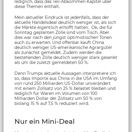
lediglich, dass das Teil-Abkommen Kapitel über
diese Themen enthält.
Mein aktueller Eindruck ist jedenfalls, dass der
aktuelle Handelsdeal deutlich weniger ist, als sich
die Märkte eigentlich erhofft hatten. Ok, die für
Sonntag geplanten Zölle sind vom Tisch. Aber
dies war nach den jüngst optimistischen Tönen
auch zu erwarten. Und offenbar kauft China
deutlich weniger US-amerikanische Agrargüter
als zunächst gemeldet. Zudem werden die
bestehenden Zölle deutlich weniger stark gesenkt
als um die zuletzt gemeldeten 50 %.
Denn Trumps aktuelle Aussagen interpretiere ich
so, dass Importe aus China in die USA im Umfang
von rund 250 Milliarden US-Dollar unverändert
mit einem Zollsatz von 25 % belastet bleiben und
lediglich für Waren im Volumen von 100
Milliarden Dollar der Zollsatz um 50 % von
bislang 15 % auf 7,5 % reduziert wird.
Nur ein Mini-Deal