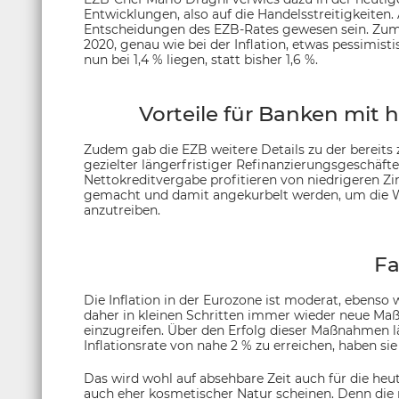
Entwicklungen, also auf die Handelsstreitigkeiten.
Entscheidungen des EZB-Rates gewesen sein. Zum
2020, genau wie bei der Inflation, etwas pessimis
nun bei 1,4 % liegen, statt bisher 1,6 %.
Vorteile für Banken mit 
Zudem gab die EZB weitere Details zu der bereits 
gezielter längerfristiger Refinanzierungsgeschäf
Nettokreditvergabe profitieren von niedrigeren Zin
gemacht und damit angekurbelt werden, um die Wir
anzutreiben.
Fa
Die Inflation in der Eurozone ist moderat, ebenso
daher in kleinen Schritten immer wieder neue Ma
einzugreifen. Über den Erfolg dieser Maßnahmen läs
Inflationsrate von nahe 2 % zu erreichen, haben sie 
Das wird wohl auf absehbare Zeit auch für die he
auch eher kosmetischer Natur scheinen. Denn die 