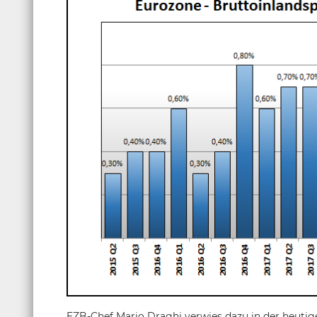
EZB-Chef Mario Draghi verwies dazu in der heutig