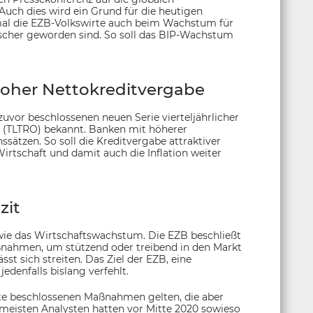
 Auch dies wird ein Grund für die heutigen
al die EZB-Volkswirte auch beim Wachstum für
tischer geworden sind. So soll das BIP-Wachstum
hoher Nettokreditvergabe
zuvor beschlossenen neuen Serie vierteljährlicher
te (TLTRO) bekannt. Banken mit höherer
ssätzen. So soll die Kreditvergabe attraktiver
tschaft und damit auch die Inflation weiter
zit
 wie das Wirtschaftswachstum. Die EZB beschließt
ßnahmen, um stützend oder treibend in den Markt
st sich streiten. Das Ziel der EZB, eine
jedenfalls bislang verfehlt.
ute beschlossenen Maßnahmen gelten, die aber
meisten Analysten hatten vor Mitte 2020 sowieso