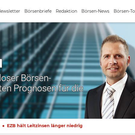
Newsletter
Börsenbriefe
Redaktion
Börsen-News
Börsen-To
N
nloser Börsen-
ten Prognosen für die
EZB hält Leitzinsen länger niedrig