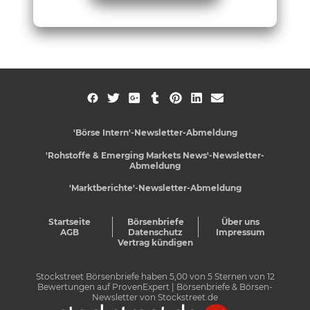
'Börse Intern'-Newsletter-Abmeldung
'Rohstoffe & Emerging Markets News'-Newsletter-
Abmeldung
'Marktberichte'-Newsletter-Abmeldung
Startseite
Börsenbriefe
Über uns
AGB
Datenschutz
Impressum
Vertrag kündigen
Stockstreet Börsenbriefe
haben
5,00
von
5
Sternen von
12
Bewertungen auf
ProvenExpert
| Börsenbriefe & Börsen-
Newsletter von Stockstreet.de