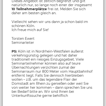
Dieses Angebot ist zeitlich begrenzt und gilt
natürlich nur, so lange noch einer der insgesamt
10 Teilnehmerplätze
frei ist. Melden Sie sich
daher am besten gleich an.
Vielleicht sehen wir uns dann ja schon bald im
schönen Köln.
Ich freue mich auf Sie!
Torsten Ewert
Seminarleiter
PS:
Köln ist in Nordrhein-Westfalen äußerst
verkehrsgünstig gelegen und hat daher
traditionell ein riesiges Einzugsgebiet. Viele
Seminarteilnehmer können also auf teure
Übernachtungen verzichten zumal der
Seminarraum nur 800 Meter vom Hauptbahnhof
entfernt liegt. Falls Sie dennoch hierbleiben
wollen – z.B. um das legendäre Flair der
Domstadt am Rhein zu genießen oder weil Sie
von weiter her kommen – dann sprechen Sie uns
bei Bedarf bitte an. Wir sind Ihnen bei
Unterkunftssuche gerne behilflich