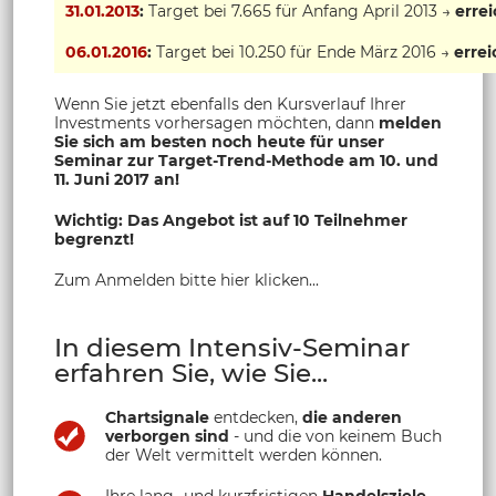
31.01.2013
:
Target bei 7.665 für Anfang April 2013 →
erre
06.01.2016
:
Target bei 10.250 für Ende März 2016 →
errei
Wenn Sie jetzt ebenfalls den Kursverlauf Ihrer
Investments vorhersagen möchten, dann
melden
Sie sich am besten noch heute für unser
Seminar zur Target-Trend-Methode am 10. und
11. Juni 2017
an!
Wichtig: Das Angebot ist auf 10 Teilnehmer
begrenzt!
Zum Anmelden bitte hier klicken...
In diesem Intensiv-Seminar
erfahren Sie, wie Sie...
Chartsignale
entdecken,
die anderen
verborgen sind
- und die von keinem Buch
der Welt vermittelt werden können.
Ihre lang- und kurzfristigen
Handelsziele