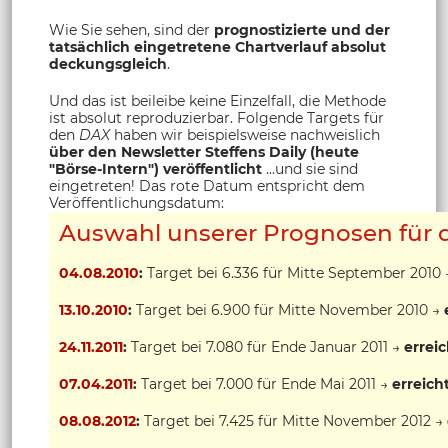
Wie Sie sehen, sind der
prognostizierte und der
tatsächlich eingetretene Chartverlauf absolut
deckungsgleich
.
Und das ist beileibe keine Einzelfall, die Methode
ist absolut reproduzierbar. Folgende Targets für
den
DAX
haben wir beispielsweise nachweislich
über den Newsletter Steffens Daily (heute
"Börse-Intern") veröffentlicht
...und sie sind
eingetreten! Das rote Datum entspricht dem
Veröffentlichungsdatum:
Auswahl unserer Prognosen für
04.08.2010
:
Target bei 6.336 für Mitte September 2010
13.10.2010
:
Target bei 6.900 für Mitte November 2010 →
24.11.2011
:
Target bei 7.080 für Ende Januar 2011 →
erreic
07.04.2011
:
Target bei 7.000 für Ende Mai 2011 →
erreich
08.08.2012
:
Target bei 7.425 für Mitte November 2012 →