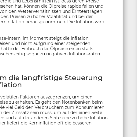
rgie und Lebensmitteln ist, dass deren Preise
sehen hat, können die Ölpreise rapide fallen und
k von den Wetterverhältnissen und Ernteerträgen
den Preisen zu hoher Volatilität und bei der
Kerninflation herausgenommen. Die Inflation wird
se-Intern: Im Moment steigt die Inflation
isen und nicht aufgrund einer steigenden
atte der Einbruch der Ölpreise einen stark
ischenzeitig sogar zu negativen Inflationsraten
 die langfristige Steuerung
flation
hr volatilen Faktoren auszugrenzen, um einen
reise zu erhalten. Es geht den Notenbanken beim
, wie viel Geld den Verbrauchern zum Konsumieren
h der Zinssatz sein muss, um auf der einen Seite
n und auf der anderen Seite eine zu hohe Inflation
r liefert die Kerninflation oft die besseren