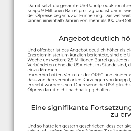
Damit setzt die gesamte US-Rohölproduktion ihren 
knapp 9 Millionen Barrel pro Tag und ist damit wi
der Ölpreise begann. Zur Erinnerung: Das weltwe
binnen eineinhalb Jahren von mehr als 100 US-Dolla
Angebot deutlich höh
Und offenbar ist das Angebot deutlich höher als d
Energieministerium kürzlich berichtete, sind die
Woche um weitere 2,8 Millionen Barrel gestiegen. 
Verbündeten ohne die USA nicht im Stande sind, 
einzudämmen.
Immerhin hatten Vertreter der OPEC und einiger an
dass von den vereinbarten Kürzungen von knapp 1,8 
erreicht worden seien. Doch wenn die USA gleichze
Ölpreis damit nicht nachhaltig geholfen.
Eine signifikante Fortsetzung
zu er
Und so hatte ich gestern geschrieben, dass der aktu