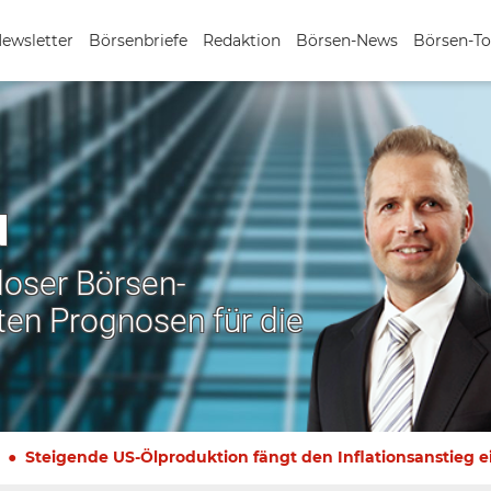
Newsletter
Börsenbriefe
Redaktion
Börsen-News
Börsen-To
N
nloser Börsen-
ten Prognosen für die
Steigende US-Ölproduktion fängt den Inflationsanstieg e