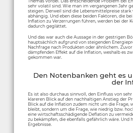
Themas vorbei. Das entscheidende Problem bei Ene
sehr volatil sind. Wie man im vergangenen Jahr ge
steigen. Derweil sind die Lebensmittelpreise star
abhängig. Und eben diese beiden Faktoren, die bei 
Inflation zu Verzerrungen führen, werden bei der 
dadurch geglättet.
Und das war auch die Aussage in der gestrigen Bör
hauptsächlich aufgrund von steigenden Energiepre
Nachfrage nach Produkten oder ähnlichem. Zuvor h
dämpfenden Effekt auf die Inflation, weshalb es zw
gekommen war.
Den Notenbanken geht es um
der In
Es ist also durchaus sinnvoll, den Einfluss von se
klareren Blick auf den nachhaltigen Anstieg der P
Blick auf die Inflation zudem nicht um die Frage
bleibt, sondern um die Frage, wie niedrig bzw. hoc
eine wirtschaftsschädigende Deflation zu vermeide
zu bekämpfen, die ebenfalls gefährlich wäre. Und hie
Ergebnisse.