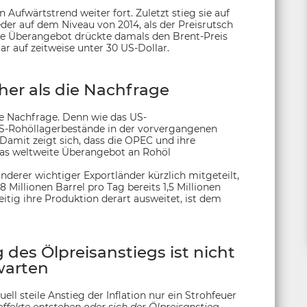
Aufwärtstrend weiter fort. Zuletzt stieg sie auf
eder auf dem Niveau von 2014, als der Preisrutsch
ite Überangebot drückte damals den Brent-Preis
r auf zeitweise unter 30 US-Dollar.
er als die Nachfrage
ie Nachfrage. Denn wie das US-
 US-Rohöllagerbestände in der vorvergangenen
Damit zeigt sich, dass die OPEC und ihre
das weltweite Überangebot an Rohöl
derer wichtiger Exportländer kürzlich mitgeteilt,
Millionen Barrel pro Tag bereits 1,5 Millionen
itig ihre Produktion derart ausweitet, ist dem
 des Ölpreisanstiegs ist nicht
warten
ell steile Anstieg der Inflation nur ein Strohfeuer