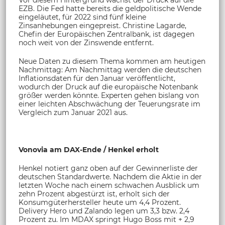
EZB. Die Fed hatte bereits die geldpolitische Wende
eingeläutet, für 2022 sind fünf kleine
Zinsanhebungen eingepreist. Christine Lagarde,
Chefin der Europäischen Zentralbank, ist dagegen
noch weit von der Zinswende entfernt.
Neue Daten zu diesem Thema kommen am heutigen
Nachmittag: Am Nachmittag werden die deutschen
Inflationsdaten für den Januar veröffentlicht,
wodurch der Druck auf die europäische Notenbank
größer werden könnte. Experten gehen bislang von
einer leichten Abschwächung der Teuerungsrate im
Vergleich zum Januar 2021 aus.
Vonovia am DAX-Ende / Henkel erholt
Henkel notiert ganz oben auf der Gewinnerliste der
deutschen Standardwerte. Nachdem die Aktie in der
letzten Woche nach einem schwachen Ausblick um
zehn Prozent abgestürzt ist, erholt sich der
Konsumgüterhersteller heute um 4,4 Prozent.
Delivery Hero und Zalando legen um 3,3 bzw. 2,4
Prozent zu. Im MDAX springt Hugo Boss mit + 2,9