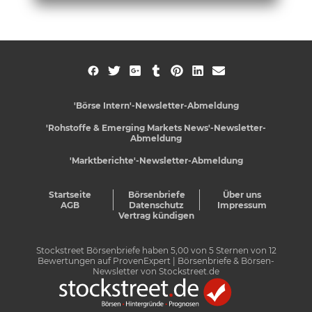
'Börse Intern'-Newsletter-Abmeldung
'Rohstoffe & Emerging Markets News'-Newsletter-
Abmeldung
'Marktberichte'-Newsletter-Abmeldung
Startseite
Börsenbriefe
Über uns
AGB
Datenschutz
Impressum
Vertrag kündigen
Stockstreet Börsenbriefe
haben
5,00
von
5
Sternen von
12
Bewertungen auf
ProvenExpert
| Börsenbriefe & Börsen-
Newsletter von Stockstreet.de