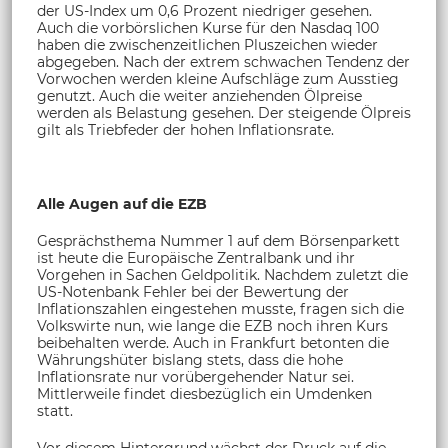
der US-Index um 0,6 Prozent niedriger gesehen.
Auch die vorbörslichen Kurse für den Nasdaq 100
haben die zwischenzeitlichen Pluszeichen wieder
abgegeben. Nach der extrem schwachen Tendenz der
Vorwochen werden kleine Aufschläge zum Ausstieg
genutzt. Auch die weiter anziehenden Ölpreise
werden als Belastung gesehen. Der steigende Ölpreis
gilt als Triebfeder der hohen Inflationsrate.
Alle Augen auf die EZB
Gesprächsthema Nummer 1 auf dem Börsenparkett
ist heute die Europäische Zentralbank und ihr
Vorgehen in Sachen Geldpolitik. Nachdem zuletzt die
US-Notenbank Fehler bei der Bewertung der
Inflationszahlen eingestehen musste, fragen sich die
Volkswirte nun, wie lange die EZB noch ihren Kurs
beibehalten werde. Auch in Frankfurt betonten die
Währungshüter bislang stets, dass die hohe
Inflationsrate nur vorübergehender Natur sei.
Mittlerweile findet diesbezüglich ein Umdenken
statt.
Vor diesem Hintergrund wächst der Druck auf die