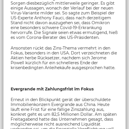
Sorgen diesbezüglich mittlerweile geringer. Es gibt
einige Aussagen, wonach der Verlauf bei der neuen
Virus-Variante milder sei. So sagte zum Beispiel der
US-Experte Anthony Fauci, dass nach derzeitigem
Stand nicht davon auszugehen sei, dass Omikron
eine besonders schwere Covid-19-Erkrankung
hervorrufe. Die Signale seien etwas ermutigend, hieß
es vom Corona-Berater des US-Präsidenten.
Ansonsten rückt das Zins-Thema vermehrt in den
Fokus, besonders in den USA. Dort verzeichneten die
Aktien herbe Rücksetzer, nachdem sich Jerome
Powell kürzlich für ein schnelleres Ende der
krisenbedingten Anleihekäufe ausgesprochen hatte.
Evergrande mit Zahlungsfrist im Fokus
Erneut in den Blickpunkt gerät der überschuldete
Immobilienkonzern Evergrande aus China. Heute
läuft eine Frist für eine fällige Zinszahlung aus,
konkret geht es um 82,5 Millionen Dollar. Am späten
Freitagabend hatte das Unternehmen gesagt, dass
möglicherweise nicht ausreichend Liquidität
vorhanden sei, um die finanzielle Verpflichtung voll