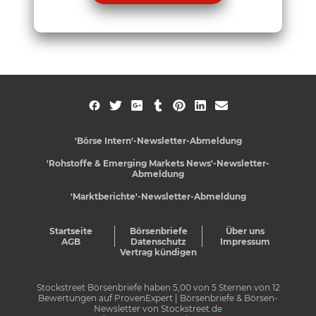
'Börse Intern'-Newsletter-Abmeldung
'Rohstoffe & Emerging Markets News'-Newsletter-
Abmeldung
'Marktberichte'-Newsletter-Abmeldung
Startseite
Börsenbriefe
Über uns
AGB
Datenschutz
Impressum
Vertrag kündigen
Stockstreet Börsenbriefe
haben
5,00
von
5
Sternen von
12
Bewertungen auf
ProvenExpert
| Börsenbriefe & Börsen-
Newsletter von Stockstreet.de