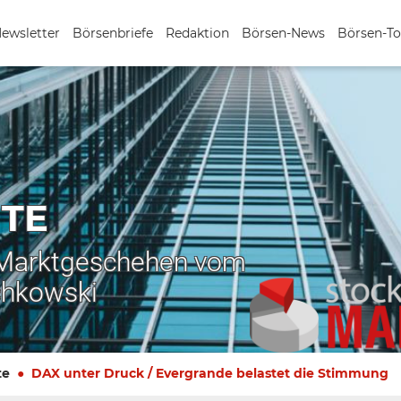
Newsletter
Börsenbriefe
Redaktion
Börsen-News
Börsen-To
TE
 Marktgeschehen vom
chkowski
te
DAX unter Druck / Evergrande belastet die Stimmung