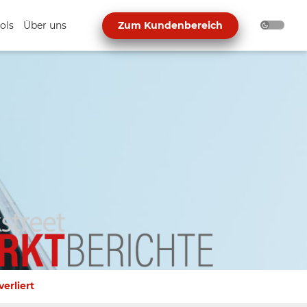
ols
Über uns
Zum Kundenbereich
erliert