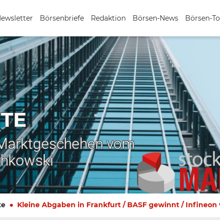
Newsletter
Börsenbriefe
Redaktion
Börsen-News
Börsen-To
TE
 Marktgeschehen vom
chkowski
te
Kleine Abgaben in Frankfurt / BASF gewinnt / Infineon v