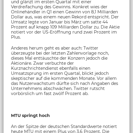
und glänzt im ersten Quartal mit einer
Verdreifachung des Gewinns. Konkret wies der
Onlinehändler in Q1 einen Gewinn von 8,1 Milliarden
Dollar aus, was einem neuen Rekord entspricht. Der
Umsatz legte von Januar bis März um satte 44
Prozent auf knapp 109 Milliarden Dollar zu. Die Aktie
notiert vor der US-Eröffnung rund zwei Prozent im
Plus.
Anderes herum geht es aber auch: Twitter
überzeugte bei der letzten Zahlenvorlage noch,
dieses Mal enttäuschte der Konzern jedoch die
Aktionäre. Zwar verbuchte der
Kurznachrichtendienst ebenfalls einen
Umsatzsprung im ersten Quartal, blickt jedoch
skeptischer auf die kommenden Monate. Vor allem
das Nutzerwachstum dürfte sich nach Angaben des
Unternehmens abschwächen. Twitter rutscht
vorbörslich um fast zwölf Prozent ab.
MTU springt hoch
An der Spitze der deutschen Standardwerte notiert
heute MTU mit einem Plus von 3,6 Prozent. Die