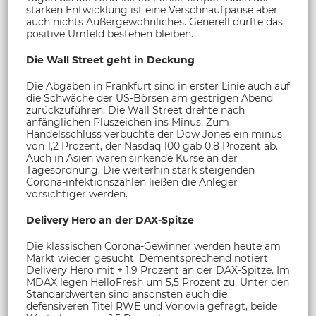
starken Entwicklung ist eine Verschnaufpause aber
auch nichts Außergewöhnliches. Generell dürfte das
positive Umfeld bestehen bleiben.
Die Wall Street geht in Deckung
Die Abgaben in Frankfurt sind in erster Linie auch auf
die Schwäche der US-Börsen am gestrigen Abend
zurückzuführen. Die Wall Street drehte nach
anfänglichen Pluszeichen ins Minus. Zum
Handelsschluss verbuchte der Dow Jones ein minus
von 1,2 Prozent, der Nasdaq 100 gab 0,8 Prozent ab.
Auch in Asien waren sinkende Kurse an der
Tagesordnung. Die weiterhin stark steigenden
Corona-infektionszahlen ließen die Anleger
vorsichtiger werden.
Delivery Hero an der DAX-Spitze
Die klassischen Corona-Gewinner werden heute am
Markt wieder gesucht. Dementsprechend notiert
Delivery Hero mit + 1,9 Prozent an der DAX-Spitze. Im
MDAX legen HelloFresh um 5,5 Prozent zu. Unter den
Standardwerten sind ansonsten auch die
defensiveren Titel RWE und Vonovia gefragt, beide