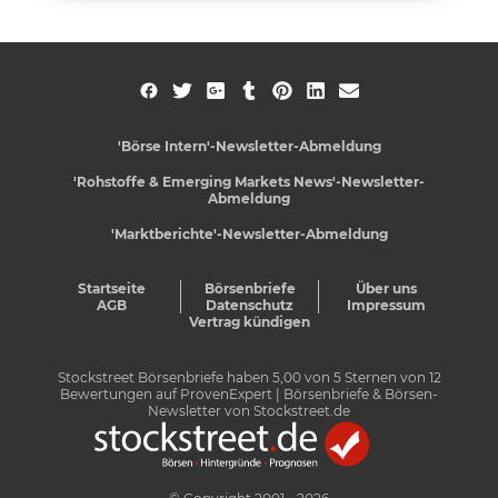
'Börse Intern'-Newsletter-Abmeldung
'Rohstoffe & Emerging Markets News'-Newsletter-
Abmeldung
'Marktberichte'-Newsletter-Abmeldung
Startseite
Börsenbriefe
Über uns
AGB
Datenschutz
Impressum
Vertrag kündigen
Stockstreet Börsenbriefe
haben
5,00
von
5
Sternen von
12
Bewertungen auf
ProvenExpert
| Börsenbriefe & Börsen-
Newsletter von Stockstreet.de