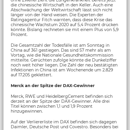
die chinesische Wirtschaft in den Keller. Auch eine
Abschwächung der Weltwirtschaft lässt sich nicht
länger von der Hand weisen. Die Experten der
Ratingagentur Fitch warnten, dass diese Krise das
chinesische Wachstum 2020 auf 5,4 Prozent drücken
könnte. Bislang rechneten sie mit einem Plus von 5,9
Prozent.
Die Gesamtzahl der Todesfälle ist am Sonntag in
China auf 361 gestiegen. Das sind 57 mehr als am
Vortag, wie die Nationale Gesundheitskommission
mitteilte. Gerüchten zufolge könnte die Dunkelziffer
noch weit höher liegen. Die Zahl der neu bestätigten
Infektionen in China ist am Wochenende um 2.829
auf 17.205 geklettert.
Merck an der Spitze der DAX-Gewinner
Merck, RWE und HeidelbergCement befinden sich
derzeit an der Spitze der DAX-Gewinner. Alle drei
Titel können zwischen 1,1 und 1,9 Prozent
hinzugewinnen.
Auf der Verliererliste im DAX befinden sich dagegen
Daimler, Deutsche Post und Covestro. Besonders bei