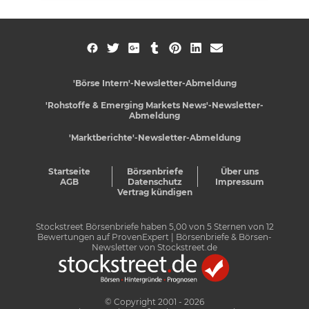
'Börse Intern'-Newsletter-Abmeldung
'Rohstoffe & Emerging Markets News'-Newsletter-
Abmeldung
'Marktberichte'-Newsletter-Abmeldung
Startseite
Börsenbriefe
Über uns
AGB
Datenschutz
Impressum
Vertrag kündigen
Stockstreet Börsenbriefe
haben
5,00
von
5
Sternen von
12
Bewertungen auf
ProvenExpert
| Börsenbriefe & Börsen-
Newsletter von Stockstreet.de
© Copyright 2001 - 2026