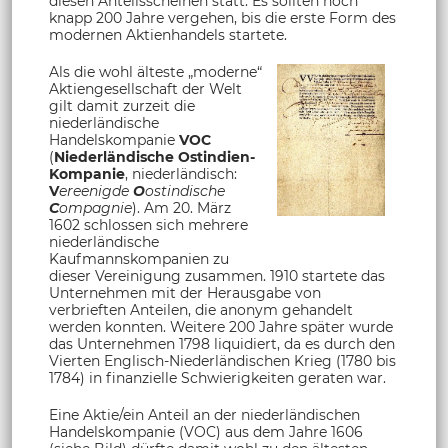
diesen Anteilsscheinen statt. Es sollten noch
knapp 200 Jahre vergehen, bis die erste Form des
modernen Aktienhandels startete.
Als die wohl älteste „moderne“
Aktiengesellschaft der Welt
gilt damit zurzeit die
niederländische
Handelskompanie
VOC
(
Niederländische Ostindien-
Kompanie
, niederländisch:
V
ereenigde
O
ostindische
C
ompagnie
). Am 20. März
1602 schlossen sich mehrere
niederländische
Kaufmannskompanien zu
dieser Vereinigung zusammen. 1910 startete das
Unternehmen mit der Herausgabe von
verbrieften Anteilen, die anonym gehandelt
werden konnten. Weitere 200 Jahre später wurde
das Unternehmen 1798 liquidiert, da es durch den
Vierten Englisch-Niederländischen Krieg (1780 bis
1784) in finanzielle Schwierigkeiten geraten war.
Eine Aktie/ein Anteil an der niederländischen
Handelskompanie (VOC) aus dem Jahre 1606