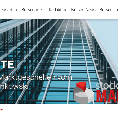
Newsletter
Börsenbriefe
Redaktion
Börsen-News
Börsen-To
TE
 Marktgeschehen vom
chkowski
te