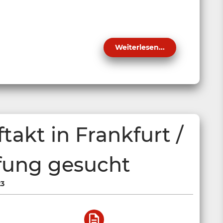
Weiterlesen...
akt in Frankfurt /
fung gesucht
23