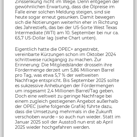
Zinssenkung nicht im Wege. Denn entgegen der
gewöhnlichen Erwartung, dass die Ölpreise im
Falle einer solchen Meldung steigen, sind sie
heute sogar erneut gesunken. Damit bewegen
sich die Notierungen weiterhin eher in Richtung
des Jahrestiefs, das bei der US-Sorte West Texas
Intermediate (WTI) am 10. September bei nur ca.
65,7 US-Dollar lag (siehe Chart unten).
Eigentlich hatte die OPEC+ angestrebt,
vereinbarte Kürzungen schon im Oktober 2024
schrittweise rückgängig zu machen. Zur
Erinnerung: Die Mitgliedsländer drosseln ihre
Fördermenge derzeit um 5,86 Millionen Barrel
pro Tag, was etwa 5,7 % der weltweiten
Nachfrage entspricht. Bis September 2025 sollte
es sukzessive Anhebungen der Fördermengen
um insgesamt 2,4 Millionen Barrel/Tag geben.
Doch eine weltweit zu geringe Nachfrage bei
einem zugleich gestiegenen Angebot außerhalb
der OPEC (siehe folgende Grafik) führte dazu,
dass die Umsetzung mehrmals in die Zukunft
verschoben wurde – so auch nun wieder. Statt im
Januar 2025 soll der Ausstoß nun erst ab April
2025 wieder hochgefahren werden.