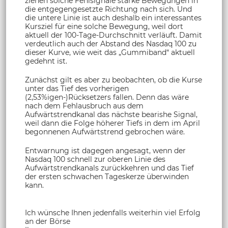
ziehen solche Fehlsignale starke Bewegungen in
die entgegengesetzte Richtung nach sich. Und
die untere Linie ist auch deshalb ein interessantes
Kursziel für eine solche Bewegung, weil dort
aktuell der 100-Tage-Durchschnitt verläuft. Damit
verdeutlich auch der Abstand des Nasdaq 100 zu
dieser Kurve, wie weit das „Gummiband“ aktuell
gedehnt ist.
Zunächst gilt es aber zu beobachten, ob die Kurse
unter das Tief des vorherigen
(2,53%igen-)Rücksetzers fallen. Denn das wäre
nach dem Fehlausbruch aus dem
Aufwärtstrendkanal das nächste bearishe Signal,
weil dann die Folge höherer Tiefs in dem im April
begonnenen Aufwärtstrend gebrochen wäre.
Entwarnung ist dagegen angesagt, wenn der
Nasdaq 100 schnell zur oberen Linie des
Aufwärtstrendkanals zurückkehren und das Tief
der ersten schwachen Tageskerze überwinden
kann.
Ich wünsche Ihnen jedenfalls weiterhin viel Erfolg
an der Börse