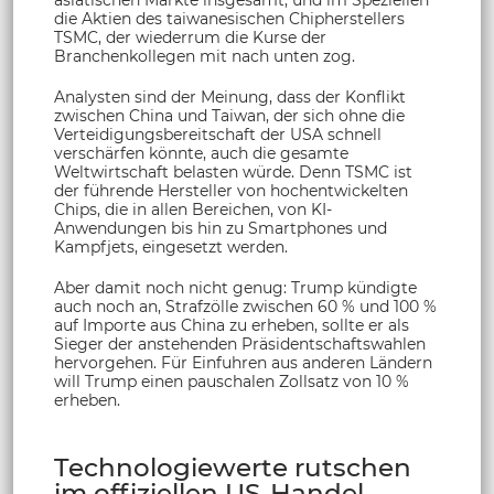
asiatischen Märkte insgesamt, und im Speziellen
die Aktien des taiwanesischen Chipherstellers
TSMC, der wiederrum die Kurse der
Branchenkollegen mit nach unten zog.
Analysten sind der Meinung, dass der Konflikt
zwischen China und Taiwan, der sich ohne die
Verteidigungsbereitschaft der USA schnell
verschärfen könnte, auch die gesamte
Weltwirtschaft belasten würde. Denn TSMC ist
der führende Hersteller von hochentwickelten
Chips, die in allen Bereichen, von KI-
Anwendungen bis hin zu Smartphones und
Kampfjets, eingesetzt werden.
Aber damit noch nicht genug: Trump kündigte
auch noch an, Strafzölle zwischen 60 % und 100 %
auf Importe aus China zu erheben, sollte er als
Sieger der anstehenden Präsidentschaftswahlen
hervorgehen. Für Einfuhren aus anderen Ländern
will Trump einen pauschalen Zollsatz von 10 %
erheben.
Technologiewerte rutschen
im offiziellen US-Handel