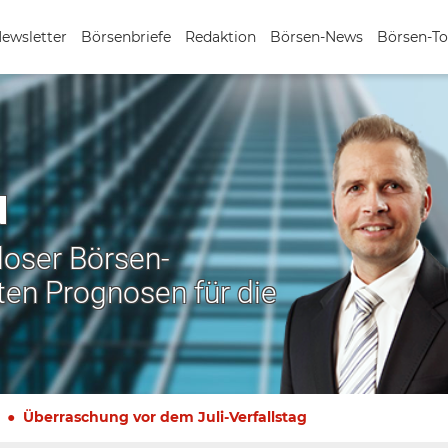
Newsletter
Börsenbriefe
Redaktion
Börsen-News
Börsen-To
N
nloser Börsen-
ten Prognosen für die
Überraschung vor dem Juli-Verfallstag