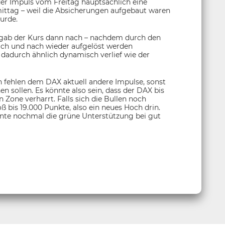
der Impuls vom Freitag hauptsächlich eine
mittag – weil die Absicherungen aufgebaut waren
urde.
gab der Kurs dann nach – nachdem durch den
ach und nach wieder aufgelöst werden
 dadurch ähnlich dynamisch verlief wie der
ich fehlen dem DAX aktuell andere Impulse, sonst
n sollen. Es könnte also sein, dass der DAX bis
 Zone verharrt. Falls sich die Bullen noch
oß bis 19.000 Punkte, also ein neues Hoch drin.
te nochmal die grüne Unterstützung bei gut