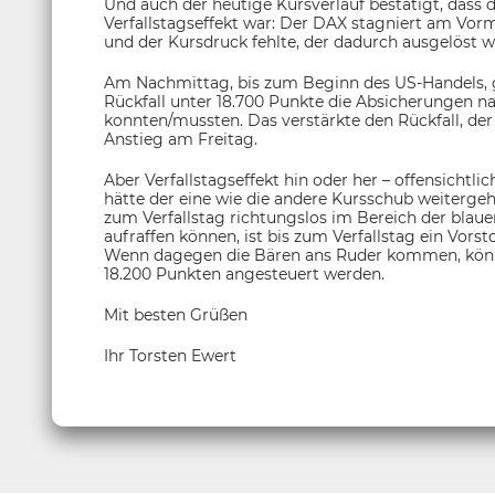
Und auch der heutige Kursverlauf bestätigt, dass 
Verfallstagseffekt war: Der DAX stagniert am Vor
und der Kursdruck fehlte, der dadurch ausgelöst w
Am Nachmittag, bis zum Beginn des US-Handels, 
Rückfall unter 18.700 Punkte die Absicherungen n
konnten/mussten. Das verstärkte den Rückfall, der
Anstieg am Freitag.
Aber Verfallstagseffekt hin oder her – offensichtl
hätte der eine wie die andere Kursschub weitergehe
zum Verfallstag richtungslos im Bereich der blauen
aufraffen können, ist bis zum Verfallstag ein Vorst
Wenn dagegen die Bären ans Ruder kommen, könn
18.200 Punkten angesteuert werden.
Mit besten Grüßen
Ihr Torsten Ewert