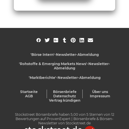
'Börse Intern'-Newsletter-Abmeldung
'Rohstoffe & Emerging Markets News'-Newsletter-
Abmeldung
'Marktberichte'-Newsletter-Abmeldung
Startseite
Börsenbriefe
Über uns
AGB
Datenschutz
Impressum
Vertrag kündigen
Stockstreet Börsenbriefe
haben
5,00
von
5
Sternen von
12
Bewertungen auf
ProvenExpert
| Börsenbriefe & Börsen-
Newsletter von Stockstreet.de