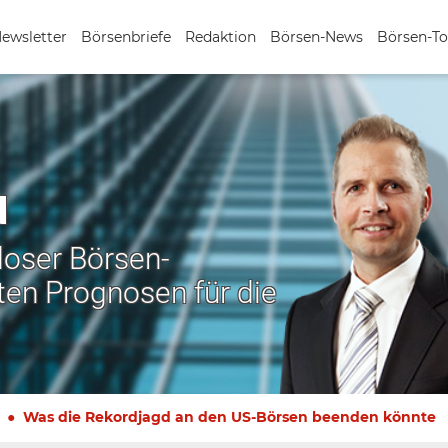
Newsletter
Börsenbriefe
Redaktion
Börsen-News
Börsen-To
N
nloser Börsen-
ten Prognosen für die
Was die Rekordjagd an den US-Börsen beenden könnte