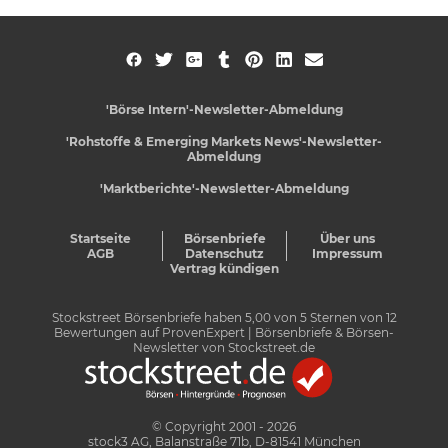
'Börse Intern'-Newsletter-Abmeldung
'Rohstoffe & Emerging Markets News'-Newsletter-
Abmeldung
'Marktberichte'-Newsletter-Abmeldung
Startseite
Börsenbriefe
Über uns
AGB
Datenschutz
Impressum
Vertrag kündigen
Stockstreet Börsenbriefe
haben
5,00
von
5
Sternen von
12
Bewertungen auf
ProvenExpert
| Börsenbriefe & Börsen-
Newsletter von Stockstreet.de
© Copyright 2001 - 2026
stock3 AG, Balanstraße 71b, D-81541 München