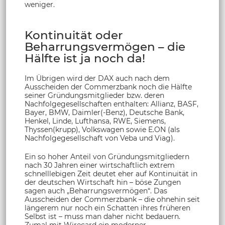
weniger.
Kontinuität oder
Beharrungsvermögen – die
Hälfte ist ja noch da!
Im Übrigen wird der DAX auch nach dem
Ausscheiden der Commerzbank noch die Hälfte
seiner Gründungsmitglieder bzw. deren
Nachfolgegesellschaften enthalten: Allianz, BASF,
Bayer, BMW, Daimler(-Benz), Deutsche Bank,
Henkel, Linde, Lufthansa, RWE, Siemens,
Thyssen(krupp), Volkswagen sowie E.ON (als
Nachfolgegesellschaft von Veba und Viag).
Ein so hoher Anteil von Gründungsmitgliedern
nach 30 Jahren einer wirtschaftlich extrem
schnelllebigen Zeit deutet eher auf Kontinuität in
der deutschen Wirtschaft hin – böse Zungen
sagen auch „Beharrungsvermögen“. Das
Ausscheiden der Commerzbank – die ohnehin seit
längerem nur noch ein Schatten ihres früheren
Selbst ist – muss man daher nicht bedauern.
Zumal mit Wirecard ein moderner