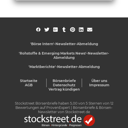
'Börse Intern'-Newsletter-Abmeldung
'Rohstoffe & Emerging Markets News'-Newsletter-
Abmeldung
'Marktberichte'-Newsletter-Abmeldung
Startseite
Börsenbriefe
Über uns
AGB
Datenschutz
Impressum
Vertrag kündigen
Stockstreet Börsenbriefe
haben
5,00
von
5
Sternen von
12
Bewertungen auf
ProvenExpert
| Börsenbriefe & Börsen-
Newsletter von Stockstreet.de