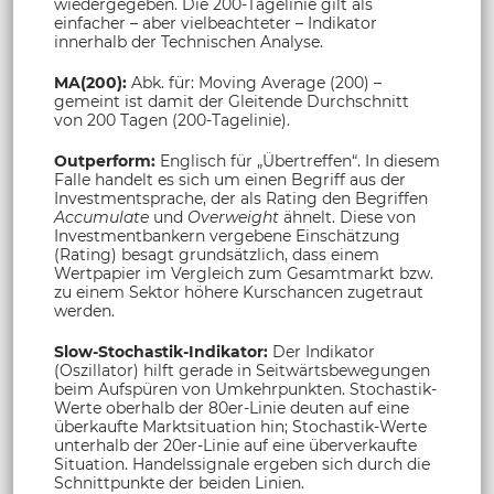
wiedergegeben. Die 200-Tagelinie gilt als
einfacher – aber vielbeachteter – Indikator
innerhalb der Technischen Analyse.
MA(200):
Abk. für: Moving Average (200) –
gemeint ist damit der Gleitende Durchschnitt
von 200 Tagen (200-Tagelinie).
Outperform:
Englisch für „Übertreffen“. In diesem
Falle handelt es sich um einen Begriff aus der
Investmentsprache, der als Rating den Begriffen
Accumulate
und
Overweight
ähnelt. Diese von
Investmentbankern vergebene Einschätzung
(Rating) besagt grundsätzlich, dass einem
Wertpapier im Vergleich zum Gesamtmarkt bzw.
zu einem Sektor höhere Kurschancen zugetraut
werden.
Slow-Stochastik-Indikator:
Der Indikator
(Oszillator) hilft gerade in Seitwärtsbewegungen
beim Aufspüren von Umkehrpunkten. Stochastik-
Werte oberhalb der 80er-Linie deuten auf eine
überkaufte Marktsituation hin; Stochastik-Werte
unterhalb der 20er-Linie auf eine überverkaufte
Situation. Handelssignale ergeben sich durch die
Schnittpunkte der beiden Linien.