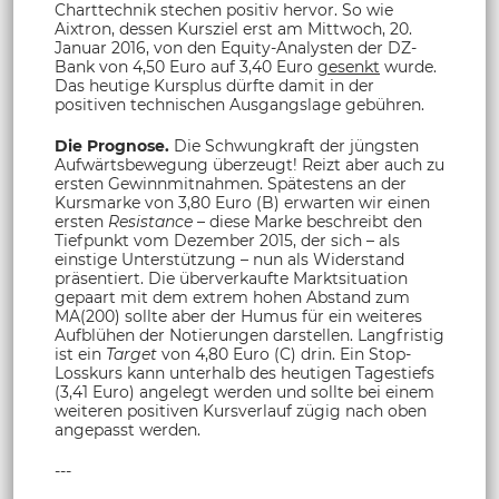
Charttechnik stechen positiv hervor. So wie
Aixtron, dessen Kursziel erst am Mittwoch, 20.
Januar 2016, von den Equity-Analysten der DZ-
Bank von 4,50 Euro auf 3,40 Euro
gesenkt
wurde.
Das heutige Kursplus dürfte damit in der
positiven technischen Ausgangslage gebühren.
Die Prognose.
Die Schwungkraft der jüngsten
Aufwärtsbewegung überzeugt! Reizt aber auch zu
ersten Gewinnmitnahmen. Spätestens an der
Kursmarke von 3,80 Euro (B) erwarten wir einen
ersten
Resistance
– diese Marke beschreibt den
Tiefpunkt vom Dezember 2015, der sich – als
einstige Unterstützung – nun als Widerstand
präsentiert. Die überverkaufte Marktsituation
gepaart mit dem extrem hohen Abstand zum
MA(200) sollte aber der Humus für ein weiteres
Aufblühen der Notierungen darstellen. Langfristig
ist ein
Target
von 4,80 Euro (C) drin. Ein Stop-
Losskurs kann unterhalb des heutigen Tagestiefs
(3,41 Euro) angelegt werden und sollte bei einem
weiteren positiven Kursverlauf zügig nach oben
angepasst werden.
---