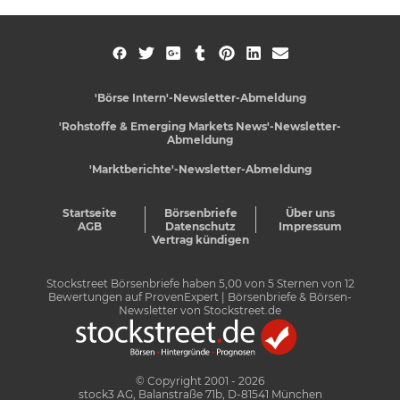
'Börse Intern'-Newsletter-Abmeldung
'Rohstoffe & Emerging Markets News'-Newsletter-
Abmeldung
'Marktberichte'-Newsletter-Abmeldung
Startseite
Börsenbriefe
Über uns
AGB
Datenschutz
Impressum
Vertrag kündigen
Stockstreet Börsenbriefe
haben
5,00
von
5
Sternen von
12
Bewertungen auf
ProvenExpert
| Börsenbriefe & Börsen-
Newsletter von Stockstreet.de
© Copyright 2001 - 2026
stock3 AG, Balanstraße 71b, D-81541 München