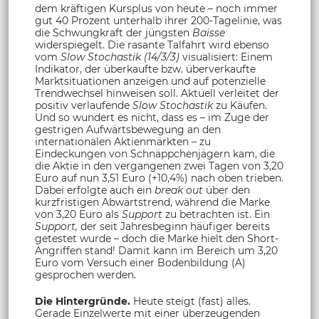
dem kräftigen Kursplus von heute – noch immer
gut 40 Prozent unterhalb ihrer 200-Tagelinie, was
die Schwungkraft der jüngsten
Baisse
widerspiegelt. Die rasante Talfahrt wird ebenso
vom
Slow Stochastik (14/3/3)
visualisiert: Einem
Indikator, der überkaufte bzw. überverkaufte
Marktsituationen anzeigen und auf potenzielle
Trendwechsel hinweisen soll. Aktuell verleitet der
positiv verlaufende
Slow Stochastik
zu Käufen.
Und so wundert es nicht, dass es – im Zuge der
gestrigen Aufwärtsbewegung an den
internationalen Aktienmärkten – zu
Eindeckungen von Schnäppchenjägern kam, die
die Aktie in den vergangenen zwei Tagen von 3,20
Euro auf nun 3,51 Euro (+10,4%) nach oben trieben.
Dabei erfolgte auch ein
break out
über den
kurzfristigen Abwärtstrend, während die Marke
von 3,20 Euro als
Support
zu betrachten ist. Ein
Support,
der seit Jahresbeginn häufiger bereits
getestet wurde – doch die Marke hielt den Short-
Angriffen stand! Damit kann im Bereich um 3,20
Euro vom Versuch einer Bodenbildung (A)
gesprochen werden.
Die Hintergründe.
Heute steigt (fast) alles.
Gerade Einzelwerte mit einer überzeugenden