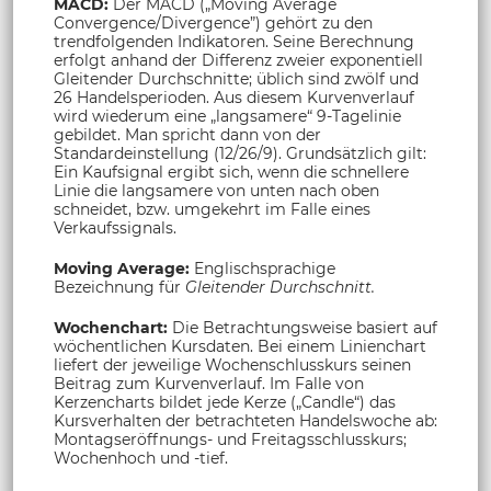
MACD:
Der MACD („Moving Average
Convergence/Divergence”) gehört zu den
trendfolgenden Indikatoren. Seine Berechnung
erfolgt anhand der Differenz zweier exponentiell
Gleitender Durchschnitte; üblich sind zwölf und
26 Handelsperioden. Aus diesem Kurvenverlauf
wird wiederum eine „langsamere“ 9-Tagelinie
gebildet. Man spricht dann von der
Standardeinstellung (12/26/9). Grundsätzlich gilt:
Ein Kaufsignal ergibt sich, wenn die schnellere
Linie die langsamere von unten nach oben
schneidet, bzw. umgekehrt im Falle eines
Verkaufssignals.
Moving Average:
Englischsprachige
Bezeichnung für
Gleitender Durchschnitt.
Wochenchart:
Die Betrachtungsweise basiert auf
wöchentlichen Kursdaten. Bei einem Linienchart
liefert der jeweilige Wochenschlusskurs seinen
Beitrag zum Kurvenverlauf. Im Falle von
Kerzencharts bildet jede Kerze („Candle“) das
Kursverhalten der betrachteten Handelswoche ab:
Montagseröffnungs- und Freitagsschlusskurs;
Wochenhoch und -tief.