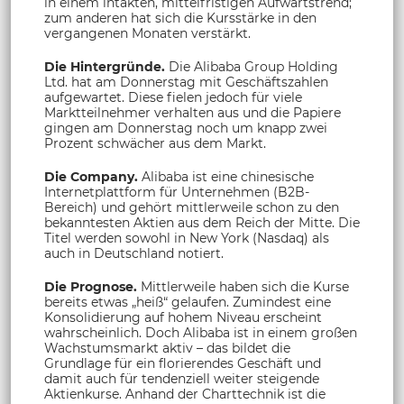
in einem intakten, mittelfristigen Aufwärtstrend;
zum anderen hat sich die Kursstärke in den
vergangenen Monaten verstärkt.
Die Hintergründe.
Die Alibaba Group Holding
Ltd. hat am Donnerstag mit Geschäftszahlen
aufgewartet. Diese fielen jedoch für viele
Marktteilnehmer verhalten aus und die Papiere
gingen am Donnerstag noch um knapp zwei
Prozent schwächer aus dem Markt.
Die Company.
Alibaba ist eine chinesische
Internetplattform für Unternehmen (B2B-
Bereich) und gehört mittlerweile schon zu den
bekanntesten Aktien aus dem Reich der Mitte. Die
Titel werden sowohl in New York (Nasdaq) als
auch in Deutschland notiert.
Die Prognose.
Mittlerweile haben sich die Kurse
bereits etwas „heiß“ gelaufen. Zumindest eine
Konsolidierung auf hohem Niveau erscheint
wahrscheinlich. Doch Alibaba ist in einem großen
Wachstumsmarkt aktiv – das bildet die
Grundlage für ein florierendes Geschäft und
damit auch für tendenziell weiter steigende
Aktienkurse. Anhand der Charttechnik ist die