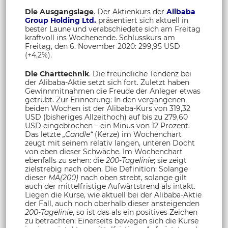
Die Ausgangslage
. Der Aktienkurs der
Alibaba
Group Holding Ltd.
präsentiert sich aktuell in
bester Laune und verabschiedete sich am Freitag
kraftvoll ins Wochenende. Schlusskurs am
Freitag, den 6. November 2020: 299,95 USD
(+4,2%).
Die Charttechnik
. Die freundliche Tendenz bei
der Alibaba-Aktie setzt sich fort. Zuletzt haben
Gewinnmitnahmen die Freude der Anleger etwas
getrübt. Zur Erinnerung: In den vergangenen
beiden Wochen ist der Alibaba-Kurs von 319,32
USD (bisheriges Allzeithoch) auf bis zu 279,60
USD eingebrochen – ein Minus von 12 Prozent.
Das letzte
„Candle“
(Kerze) im Wochenchart
zeugt mit seinem relativ langen, unteren Docht
von eben dieser Schwäche. Im Wochenchart
ebenfalls zu sehen: die
200-Tagelinie
; sie zeigt
zielstrebig nach oben. Die Definition: Solange
dieser
MA(200)
nach oben strebt, solange gilt
auch der mittelfristige Aufwärtstrend als intakt.
Liegen die Kurse, wie aktuell bei der Alibaba-Aktie
der Fall, auch noch oberhalb dieser ansteigenden
200-Tagelinie
, so ist das als ein positives Zeichen
zu betrachten: Einerseits bewegen sich die Kurse