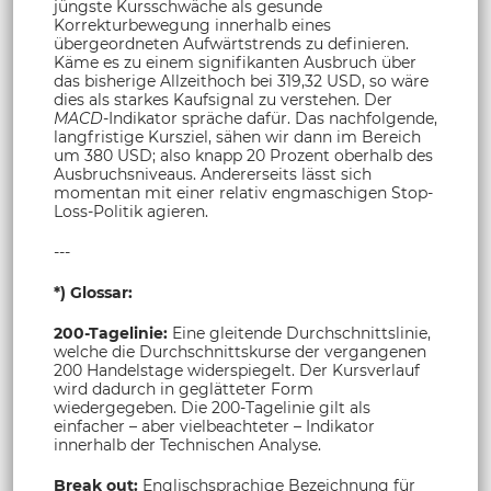
jüngste Kursschwäche als gesunde
Korrekturbewegung innerhalb eines
übergeordneten Aufwärtstrends zu definieren.
Käme es zu einem signifikanten Ausbruch über
das bisherige Allzeithoch bei 319,32 USD, so wäre
dies als starkes Kaufsignal zu verstehen. Der
MACD
-Indikator spräche dafür. Das nachfolgende,
langfristige Kursziel, sähen wir dann im Bereich
um 380 USD; also knapp 20 Prozent oberhalb des
Ausbruchsniveaus. Andererseits lässt sich
momentan mit einer relativ engmaschigen Stop-
Loss-Politik agieren.
---
*) Glossar:
200-Tagelinie:
Eine gleitende Durchschnittslinie,
welche die Durchschnittskurse der vergangenen
200 Handelstage widerspiegelt. Der Kursverlauf
wird dadurch in geglätteter Form
wiedergegeben. Die 200-Tagelinie gilt als
einfacher – aber vielbeachteter – Indikator
innerhalb der Technischen Analyse.
Break out:
Englischsprachige Bezeichnung für