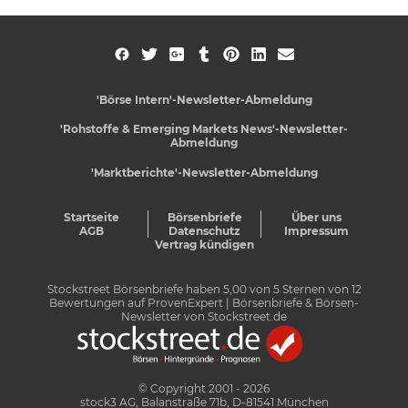
'Börse Intern'-Newsletter-Abmeldung
'Rohstoffe & Emerging Markets News'-Newsletter-
Abmeldung
'Marktberichte'-Newsletter-Abmeldung
Startseite
Börsenbriefe
Über uns
AGB
Datenschutz
Impressum
Vertrag kündigen
Stockstreet Börsenbriefe
haben
5,00
von
5
Sternen von
12
Bewertungen auf
ProvenExpert
| Börsenbriefe & Börsen-
Newsletter von Stockstreet.de
© Copyright 2001 - 2026
stock3 AG, Balanstraße 71b, D-81541 München