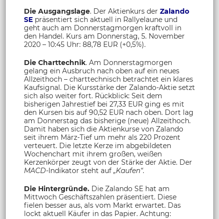
Die Ausgangslage
. Der Aktienkurs der
Zalando
SE
präsentiert sich aktuell in Rallyelaune und
geht auch am Donnerstagmorgen kraftvoll in
den Handel. Kurs am Donnerstag, 5. November
2020 – 10:45 Uhr: 88,78 EUR (+0,5%).
Die Charttechnik
. Am Donnerstagmorgen
gelang ein Ausbruch nach oben auf ein neues
Allzeithoch – charttechnisch betrachtet ein klares
Kaufsignal. Die Kursstärke der Zalando-Aktie setzt
sich also weiter fort. Rückblick: Seit dem
bisherigen Jahrestief bei 27,33 EUR ging es mit
den Kursen bis auf 90,52 EUR nach oben. Dort lag
am Donnerstag das bisherige (neue) Allzeithoch.
Damit haben sich die Aktienkurse von Zalando
seit ihrem März-Tief um mehr als 220 Prozent
verteuert. Die letzte Kerze im abgebildeten
Wochenchart mit ihrem großen, weißen
Kerzenkörper zeugt von der Stärke der Aktie. Der
MACD
-Indikator steht auf
„Kaufen“
.
Die Hintergründe.
Die Zalando SE hat am
Mittwoch Geschäftszahlen präsentiert. Diese
fielen besser aus, als vom Markt erwartet. Das
lockt aktuell Käufer in das Papier. Achtung: