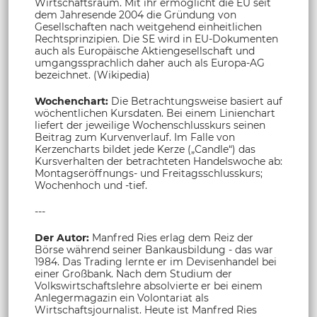
Wirtschaftsraum. Mit ihr ermöglicht die EU seit
dem Jahresende 2004 die Gründung von
Gesellschaften nach weitgehend einheitlichen
Rechtsprinzipien. Die SE wird in EU-Dokumenten
auch als Europäische Aktiengesellschaft und
umgangssprachlich daher auch als Europa-AG
bezeichnet. (Wikipedia)
Wochenchart:
Die Betrachtungsweise basiert auf
wöchentlichen Kursdaten. Bei einem Linienchart
liefert der jeweilige Wochenschlusskurs seinen
Beitrag zum Kurvenverlauf. Im Falle von
Kerzencharts bildet jede Kerze („Candle“) das
Kursverhalten der betrachteten Handelswoche ab:
Montagseröffnungs- und Freitagsschlusskurs;
Wochenhoch und -tief.
---
Der Autor:
Manfred Ries erlag dem Reiz der
Börse während seiner Bankausbildung - das war
1984. Das Trading lernte er im Devisenhandel bei
einer Großbank. Nach dem Studium der
Volkswirtschaftslehre absolvierte er bei einem
Anlegermagazin ein Volontariat als
Wirtschaftsjournalist. Heute ist Manfred Ries