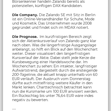
Börsenkenner handeln Zalando bereits als
potenziellen, künftigen DAX-Kandidaten.
Die Company.
Die Zalando SE mit Sitz in Berlin
ist ein Online-Versandhändler für Schuhe, Mode
und Kosmetik. Das Unternehmen wurde 2008
gegründet und findet sich im MDAX notiert.
Die Prognose.
Im kurzfristigen Bereich zeigt
sich der Aktienkursverlauf von Zalando ganz klar
nach oben. Was die längerfristige Ausgangslage
anbelangt, so hilft ein Blick auf den Wochenchart
weiter. Dieser visualisiert den längerfristigen
Kursverlauf der Aktie. Dabei stellt jede Kerze die
Kursbewegung einer Handelswoche dar. Im
Wochenchart zu sehen: Ein intakter, langfristiger
Aufwärtstrend, dargestellt durch die ansteigende
200-Tagelinie
, die aktuell knapp unterhalb von 60
EUR verläuft. Der Ausbruch vom Donnerstag
dürfte auch mittelfristig weitere Käufer in den
Markt lenken. Charttechnisch betrachtet kann
nun die Kursmarke um 100 EUR anvisiert werden.
Ein Rückschlag bis unter 76,64 EUR wäre indes
negativ zu bewerten.
---