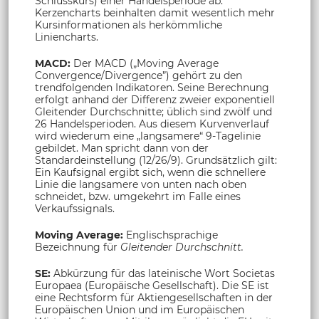
Schlusskurs) einer Handelsperiode ab.
Kerzencharts beinhalten damit wesentlich mehr
Kursinformationen als herkömmliche
Liniencharts.
MACD:
Der MACD („Moving Average
Convergence/Divergence”) gehört zu den
trendfolgenden Indikatoren. Seine Berechnung
erfolgt anhand der Differenz zweier exponentiell
Gleitender Durchschnitte; üblich sind zwölf und
26 Handelsperioden. Aus diesem Kurvenverlauf
wird wiederum eine „langsamere“ 9-Tagelinie
gebildet. Man spricht dann von der
Standardeinstellung (12/26/9). Grundsätzlich gilt:
Ein Kaufsignal ergibt sich, wenn die schnellere
Linie die langsamere von unten nach oben
schneidet, bzw. umgekehrt im Falle eines
Verkaufssignals.
Moving Average:
Englischsprachige
Bezeichnung für
Gleitender Durchschnitt.
SE:
Abkürzung für das lateinische Wort Societas
Europaea (Europäische Gesellschaft). Die SE ist
eine Rechtsform für Aktiengesellschaften in der
Europäischen Union und im Europäischen