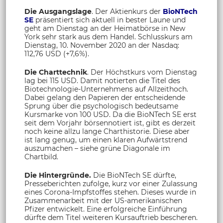
Die Ausgangslage
. Der Aktienkurs der
BioNTech
SE
präsentiert sich aktuell in bester Laune und
geht am Dienstag an der Heimatbörse in New
York sehr stark aus dem Handel. Schlusskurs am
Dienstag, 10. November 2020 an der Nasdaq:
112,76 USD (+7,6%).
Die Charttechnik
. Der Höchstkurs vom Dienstag
lag bei 115 USD. Damit notierten die Titel des
Biotechnologie-Unternehmens auf Allzeithoch.
Dabei gelang den Papieren der entscheidende
Sprung über die psychologisch bedeutsame
Kursmarke von 100 USD. Da die BioNTech SE erst
seit dem Vorjahr börsennotiert ist, gibt es derzeit
noch keine allzu lange Charthistorie. Diese aber
ist lang genug, um einen klaren Aufwärtstrend
auszumachen – siehe grüne Diagonale im
Chartbild.
Die Hintergründe.
Die BioNTech SE dürfte,
Presseberichten zufolge, kurz vor einer Zulassung
eines Corona-Impfstoffes stehen. Dieses wurde in
Zusammenarbeit mit der US-amerikanischen
Pfizer entwickelt. Eine erfolgreiche Einführung
dürfte dem Titel weiteren Kursauftrieb bescheren.