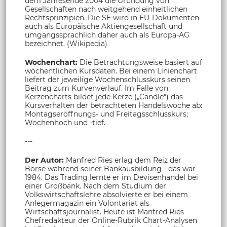
dem Jahresende 2004 die Gründung von
Gesellschaften nach weitgehend einheitlichen
Rechtsprinzipien. Die SE wird in EU-Dokumenten
auch als Europäische Aktiengesellschaft und
umgangssprachlich daher auch als Europa-AG
bezeichnet. (Wikipedia)
Wochenchart:
Die Betrachtungsweise basiert auf
wöchentlichen Kursdaten. Bei einem Linienchart
liefert der jeweilige Wochenschlusskurs seinen
Beitrag zum Kurvenverlauf. Im Falle von
Kerzencharts bildet jede Kerze („Candle“) das
Kursverhalten der betrachteten Handelswoche ab:
Montagseröffnungs- und Freitagsschlusskurs;
Wochenhoch und -tief.
---
Der Autor:
Manfred Ries erlag dem Reiz der
Börse während seiner Bankausbildung - das war
1984. Das Trading lernte er im Devisenhandel bei
einer Großbank. Nach dem Studium der
Volkswirtschaftslehre absolvierte er bei einem
Anlegermagazin ein Volontariat als
Wirtschaftsjournalist. Heute ist Manfred Ries
Chefredakteur der Online-Rubrik Chart-Analysen