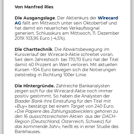
Von Manfred Ries
Die Ausgangslage
. Der Aktienkurs der
Wirecard
AG
fällt am Mittwoch unter sein Oktobertief und
hat damit ein neuerliches Verkaufssignal
generiert. Schlusskurs am Mittwoch, 11. Dezember
2019: 103,95 Euro (-4,5%).
Die Charttechnik
. Die Abwärtsbewegung im
Kursverlauf der Wirecard-Aktie schreitet voran.
Seit dem Jahreshoch bei 170,70 Euro hat der Titel
damit 40 Prozent an Wert verloren. Mit aktuellen
Kursen ~104 Euro bewegen sich die Notierungen
zielstrebig in Richtung 100er-Linie.
Die Hintergründe.
Zahlreiche Bankanalysten
zeigen sich für die Wirecard-Aktie noch immer
positiv gestimmt. So haben die Analysten der
Baader Bank
ihre Einstufung für den Titel mit
»Buy«
bestätigt bei einem
Target
von 240 Euro.
»Die Papiere des Zahlungsabwicklers gehören zu
den 16 aussichtsreichsten
Aktien
aus der DACH-
Region (Deutschland, Österreich, Schweiz) für
das kommende Jahr«,
heißt es in einer Studie des
Bankhauses.