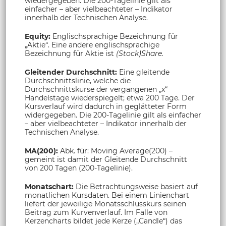
wiedergegeben. Die 200-Tagelinie gilt als
einfacher – aber vielbeachteter – Indikator
innerhalb der Technischen Analyse.
Equity:
Englischsprachige Bezeichnung für
„Aktie“. Eine andere englischsprachige
Bezeichnung für Aktie ist
(Stock)Share.
Gleitender Durchschnitt:
Eine gleitende
Durchschnittslinie, welche die
Durchschnittskurse der vergangenen „x“
Handelstage wiederspiegelt; etwa 200 Tage. Der
Kursverlauf wird dadurch in geglätteter Form
widergegeben. Die 200-Tagelinie gilt als einfacher
– aber vielbeachteter – Indikator innerhalb der
Technischen Analyse.
MA(200):
Abk. für: Moving Average(200) –
gemeint ist damit der Gleitende Durchschnitt
von 200 Tagen (200-Tagelinie).
Monatschart:
Die Betrachtungsweise basiert auf
monatlichen Kursdaten. Bei einem Linienchart
liefert der jeweilige Monatsschlusskurs seinen
Beitrag zum Kurvenverlauf. Im Falle von
Kerzencharts bildet jede Kerze („Candle“) das