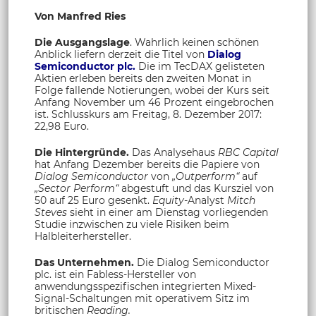
Von Manfred Ries
Die Ausgangslage
. Wahrlich keinen schönen
Anblick liefern derzeit die Titel von
Dialog
Semiconductor plc.
Die im TecDAX gelisteten
Aktien erleben bereits den zweiten Monat in
Folge fallende Notierungen, wobei der Kurs seit
Anfang November um 46 Prozent eingebrochen
ist. Schlusskurs am Freitag, 8. Dezember 2017:
22,98 Euro.
Die Hintergründe.
Das Analysehaus
RBC Capital
hat Anfang Dezember bereits die Papiere von
Dialog Semiconductor
von
„Outperform“
auf
„Sector Perform“
abgestuft und das Kursziel von
50 auf 25 Euro gesenkt.
Equity-
Analyst
Mitch
Steves
sieht in einer am Dienstag vorliegenden
Studie inzwischen zu viele Risiken beim
Halbleiterhersteller.
Das Unternehmen.
Die Dialog Semiconductor
plc. ist ein Fabless-Hersteller von
anwendungsspezifischen integrierten Mixed-
Signal-Schaltungen mit operativem Sitz im
britischen
Reading.