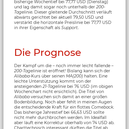
bisherige Wochentief bei 77,77 USD (Dienstag)
und lag damit sogar noch unterhalb der
200-
Tagelinie
. Dieser gleitende Durchschnitt verläuft
abwärts gerichtet bei aktuell 79,50 USD und
verstärkt die horizontale Preislinie bei 77,77 USD
in ihrer Eigenschaft als
Support
.
Die Prognose
Der Kampf um die – noch immer leicht fallende –
200-Tagelinie
ist eröffnet! Bislang kann sich der
Alibaba
-Kurs über seinen
MA(200)
halten. Eine
leichte Unterstützung kommt von der
ansteigenden
21-Tagelinie
bei 76 USD (im obigen
Wochenchart nicht ersichtlich). Die Titel von
Alibaba
versuchen sich damit an einer großen
Bodenbildung. Noch aber fehlt in meinen Augen
die entscheidende Kraft für ein flottes
Comeback
.
Das bisherige Jahrestief bei 66,63 USD sollte
nicht mehr durchbrochen werden. Im Idealfall
aber läuft eine Korrektur oberhalb von 74 USD ab.
Charttechnisch interessant dürften die Titel ab