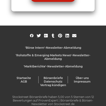
'Börse Intern'-Newsletter-Abmeldung
'Rohstoffe & Emerging Markets News'-Newsletter-
Abmeldung
'Marktberichte'-Newsletter-Abmeldung
Startseite
Börsenbriefe
Über uns
AGB
Datenschutz
Impressum
Vertrag kündigen
Stockstreet Börsenbriefe
haben
5,00
von
5
Sternen von
12
Bewertungen auf
ProvenExpert
| Börsenbriefe & Börsen-
Newsletter von Stockstreet.de