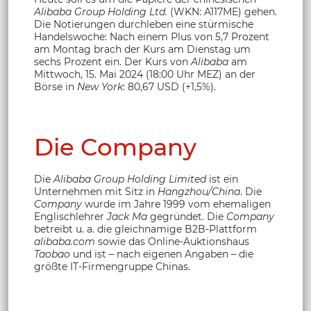
Alibaba Group Holding Ltd.
(WKN: A117ME) gehen.
Die Notierungen durchleben eine stürmische
Handelswoche: Nach einem Plus von 5,7 Prozent
am Montag brach der Kurs am Dienstag um
sechs Prozent ein. Der Kurs von
Alibaba
am
Mittwoch, 15. Mai 2024 (18:00 Uhr MEZ) an der
Börse in
New York
: 80,67 USD (+1,5%).
Die Company
Die
Alibaba Group Holding Limited
ist ein
Unternehmen mit Sitz in
Hangzhou/China
. Die
Company
wurde im Jahre 1999 vom ehemaligen
Englischlehrer
Jack Ma
gegründet. Die
Company
betreibt u. a. die gleichnamige B2B-Plattform
alibaba.com
sowie das Online-Auktionshaus
Taobao
und ist – nach eigenen Angaben – die
größte IT-Firmengruppe Chinas.