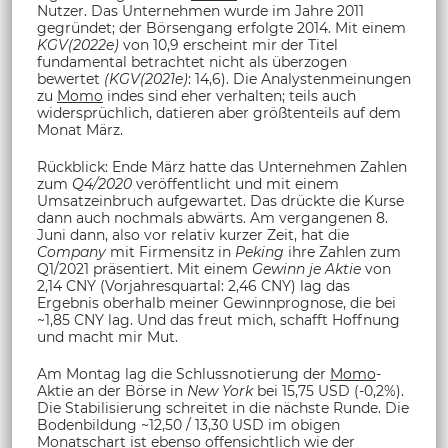
Nutzer. Das Unternehmen wurde im Jahre 2011
gegründet; der Börsengang erfolgte 2014. Mit einem
KGV(2022e)
von 10,9 erscheint mir der Titel
fundamental betrachtet nicht als überzogen
bewertet
(KGV(2021e)
: 14,6). Die Analystenmeinungen
zu
Momo
indes sind eher verhalten; teils auch
widersprüchlich, datieren aber größtenteils auf dem
Monat März.
Rückblick: Ende März hatte das Unternehmen Zahlen
zum
Q4/2020
veröffentlicht und mit einem
Umsatzeinbruch aufgewartet. Das drückte die Kurse
dann auch nochmals abwärts. Am vergangenen 8.
Juni dann, also vor relativ kurzer Zeit, hat die
Company
mit Firmensitz in
Peking
ihre Zahlen zum
Q1/2021 präsentiert. Mit einem
Gewinn je Aktie
von
2,14 CNY (Vorjahresquartal: 2,46 CNY) lag das
Ergebnis oberhalb meiner Gewinnprognose, die bei
~1,85 CNY lag. Und das freut mich, schafft Hoffnung
und macht mir Mut.
Am Montag lag die Schlussnotierung der
Momo
-
Aktie an der Börse in
New York
bei 15,75 USD (-0,2%).
Die Stabilisierung schreitet in die nächste Runde. Die
Bodenbildung ~12,50 / 13,30 USD im obigen
Monatschart ist ebenso offensichtlich wie der