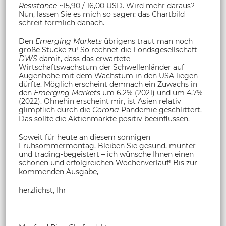
Resistance
~15,90 / 16,00 USD. Wird mehr daraus?
Nun, lassen Sie es mich so sagen: das Chartbild
schreit förmlich danach.
Den
Emerging Markets
übrigens traut man noch
große Stücke zu! So rechnet die Fondsgesellschaft
DWS
damit, dass das erwartete
Wirtschaftswachstum der Schwellenländer auf
Augenhöhe mit dem Wachstum in den USA liegen
dürfte. Möglich erscheint demnach ein Zuwachs in
den
Emerging Markets
um 6,2% (2021) und um 4,7%
(2022). Ohnehin erscheint mir, ist Asien relativ
glimpflich durch die
Corona
-Pandemie geschlittert.
Das sollte die Aktienmärkte positiv beeinflussen.
Soweit für heute an diesem sonnigen
Frühsommermontag. Bleiben Sie gesund, munter
und trading-begeistert – ich wünsche Ihnen einen
schönen und erfolgreichen Wochenverlauf! Bis zur
kommenden Ausgabe,
herzlichst, Ihr