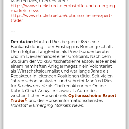
Manfred Ries, Chefredakteur
https://www.stockstreet.de/rohstoffe-und-emerging-
markets-news
https://www.stockstreet.de/optionsscheine-expert-
trader
---
Der Autor:
Manfred Ries begann 1984 seine
Bankausbildung – der Einstieg ins Börsengeschäft.
Dem folgten Tätigkeiten als Privatkundenberater
und im Devisenhandel einer Großbank. Nach dem
Studium der Volkswirtschaftslehre absolvierte er bei
einem namhaften Anlegermagazin ein Volontariat
als Wirtschaftsjournalist und war lange Jahre als
Redakteur in leitenden Positionen tätig. Seit vielen
Jahren schon analysiert und schreibt Manfred Ries
für
Stockstreet.de
als Chefredakteur der Online-
Rubrik
Chart-Analysen
sowie als Autor des
wöchentlichen Börsenbriefs
Optionsscheine Expert
©
Trader
und des Börseninformationsdienstes
Rohstoff &
Emerging Markets News.