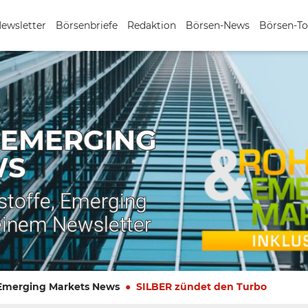
Newsletter
Börsenbriefe
Redaktion
Börsen-News
Börsen-To
 EMERGING
WS
stoffe, Emerging
einem Newsletter
 Emerging Markets News
SILBER zündet den Turbo