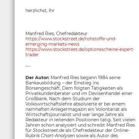
herzlichst, Ihr
Manfred Ries, Chefredakteur
https://www.stockstreet.de/rohstoffe-und-
emerging-markets-news
https://www.stockstreet.de/optionsscheine-expert-
trader
---
Der Autor:
Manfred Ries begann 1984 seine
Bankausbildung – der Einstieg ins
Börsengeschäft. Dem folgten Tätigkeiten als
Privatkundenberater und im Devisenhandel einer
Großbank. Nach dem Studium der
Volkswirtschaftslehre absolvierte er bei einem
namhaften Anlegermagazin ein Volontariat als
Wirtschaftsjournalist und war lange Jahre als
Redakteur in leitenden Positionen tätig. Seit vielen
Jahren schon analysiert und schreibt Manfred Ries
für
Stockstreet.de
als Chefredakteur der Online-
Rubrik
Chart-Analysen
sowie als Autor des