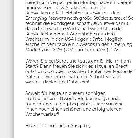
Bereits am vergangenen Montag habe ich darauf
hingewiesen, dass Analysten – ich als
Schwellenmarkt-Liebhaber ja sowieso – den
Emerging Markets
noch große Stücke zutraue! So
rechnet die Fondsgesellschaft
DWS
etwa damit,
dass das erwartete Wirtschaftswachstum der
Schwellenländer auf Augenhöhe mit dem
Wachstum in den USA liegen dürfte. Möglich
erscheint demnach ein Zuwachs in den
Emerging
Markets
um 6,2% (2021) und um 4,7% (2022).
Waren Sie bei
Surgutneftegas
am 19. Mai mit am
Start? Dann freuen Sie sich des aktuellen
Break
outs
! Und darüber, dass Sie offenbar der Masse der
Anleger, wieder einmal, einen Schritt voraus
waren – danke fürs Dabeisein!
Soweit für heute an diesem sonnigen
Frühsommermittwoch. Bleiben Sie gesund,
munter und trading-begeistert – ich wünsche
Ihnen noch einen schönen und erfolgreichen
Wochenverlauf!
Bis zur kommenden Ausgabe,