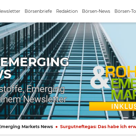
Newsletter
Börsenbriefe
Redaktion
Börsen-News
Börsen-To
 EMERGING
WS
stoffe, Emerging
einem Newsletter
 Emerging Markets News
Surgutneftegas: Das habe ich erw