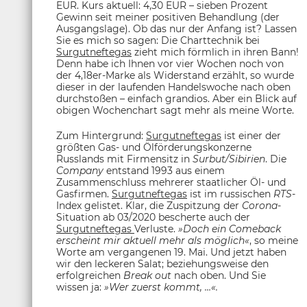
EUR. Kurs aktuell: 4,30 EUR – sieben Prozent
Gewinn seit meiner positiven Behandlung (der
Ausgangslage). Ob das nur der Anfang ist? Lassen
Sie es mich so sagen: Die Charttechnik bei
Surgutneftegas
zieht mich förmlich in ihren Bann!
Denn habe ich Ihnen vor vier Wochen noch von
der 4,18er-Marke als Widerstand erzählt, so wurde
dieser in der laufenden Handelswoche nach oben
durchstoßen – einfach grandios. Aber ein Blick auf
obigen Wochenchart sagt mehr als meine Worte.
Zum Hintergrund:
Surgutneftegas
ist einer der
größten Gas- und Ölförderungskonzerne
Russlands mit Firmensitz in
Surbut/Sibirien
. Die
Company
entstand 1993 aus einem
Zusammenschluss mehrerer staatlicher Öl- und
Gasfirmen.
Surgutneftegas
ist im russischen
RTS
-
Index gelistet. Klar, die Zuspitzung der
Corona
-
Situation ab 03/2020 bescherte auch der
Surgutneftegas
Verluste.
»Doch ein Comeback
erscheint mir aktuell mehr als möglich«
, so meine
Worte am vergangenen 19. Mai. Und jetzt haben
wir den leckeren Salat; beziehungsweise den
erfolgreichen
Break out
nach oben. Und Sie
wissen ja:
»Wer zuerst kommt, …«.