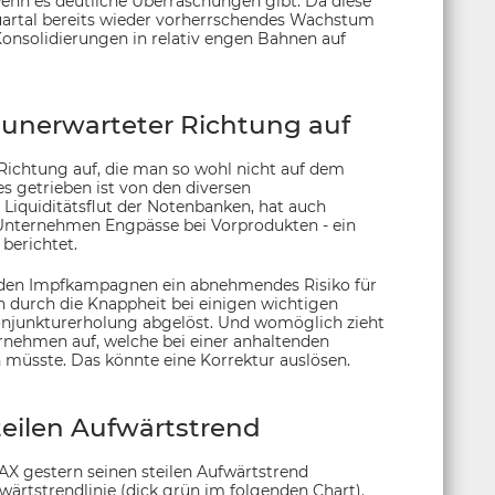
nn es deutliche Überraschungen gibt. Da diese
uartal bereits wieder vorherrschendes Wachstum
 Konsolidierungen in relativ engen Bahnen auf
unerwarteter Richtung auf
 Richtung auf, die man so wohl nicht auf dem
 getrieben ist von den diversen
iquiditätsflut der Notenbanken, hat auch
 Unternehmen Engpässe bei Vorprodukten - ein
 berichtet.
enden Impfkampagnen ein abnehmendes Risiko für
n durch die Knappheit bei einigen wichtigen
Konjunkturerholung abgelöst. Und womöglich zieht
rnehmen auf, welche bei einer anhaltenden
 müsste. Das könnte eine Korrektur auslösen.
teilen Aufwärtstrend
DAX gestern seinen steilen Aufwärtstrend
ärtstrendlinie (dick grün im folgenden Chart).