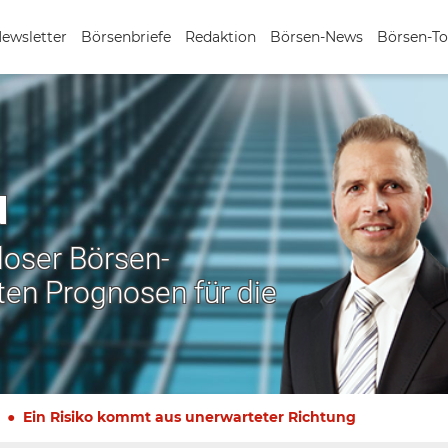
Newsletter
Börsenbriefe
Redaktion
Börsen-News
Börsen-To
N
nloser Börsen-
ten Prognosen für die
Ein Risiko kommt aus unerwarteter Richtung