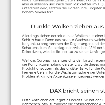
vergangenheitsbezogene Daten meist nur dann, we
aber ausblieben und nach dem Rücksetzer im 1. Q
unterstellt wird, setzten die Börsen ihre jüngsten
hohem Niveau fort.
Dunkle Wolken ziehen aus 
Allerdings ziehen derzeit dunkle Wolken aus einer
Schirm hatte. Denn das rasante Wachstum, welches
Konjunkturprogrammen der Regierungen und der L
Schattenseiten. So beklagen inzwischen 45 % der
Rekordwert, wie das ifo-Institut zu seiner Umfrage
Weil das Coronavirus angesichts der fortschreit
die Konjunkturerholung darstellt, wurde dieses nu
Produktionsgütern als das größte Risiko für die 
hier eine Gefahr für die Wachstumspläne der Unte
Problematik in die Aktienkurse eingepreist werden
DAX bricht seinen s
Erste Anzeichen dafür gibt es bereits. So hat der 
gebrochen, bzw. zumindest die entsprechende Aufw