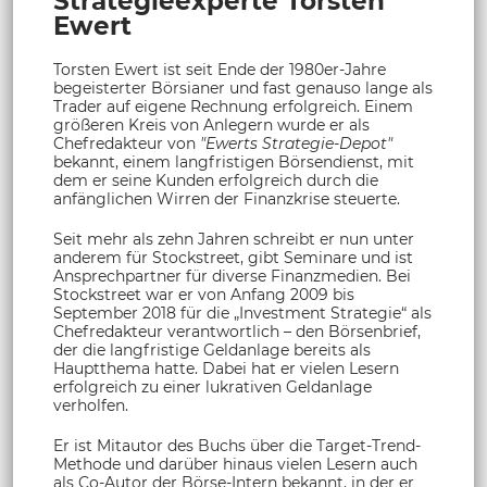
Strategieexperte Torsten
Ewert
Torsten Ewert ist seit Ende der 1980er-Jahre
begeisterter Börsianer und fast genauso lange als
Trader auf eigene Rechnung erfolgreich. Einem
größeren Kreis von Anlegern wurde er als
Chefredakteur von
"Ewerts Strategie-Depot"
bekannt, einem langfristigen Börsendienst, mit
dem er seine Kunden erfolgreich durch die
anfänglichen Wirren der Finanzkrise steuerte.
Seit mehr als zehn Jahren schreibt er nun unter
anderem für Stockstreet, gibt Seminare und ist
Ansprechpartner für diverse Finanzmedien. Bei
Stockstreet war er von Anfang 2009 bis
September 2018 für die „Investment Strategie“ als
Chefredakteur verantwortlich – den Börsenbrief,
der die langfristige Geldanlage bereits als
Hauptthema hatte. Dabei hat er vielen Lesern
erfolgreich zu einer lukrativen Geldanlage
verholfen.
Er ist Mitautor des Buchs über die Target-Trend-
Methode und darüber hinaus vielen Lesern auch
als Co-Autor der Börse-Intern bekannt, in der er