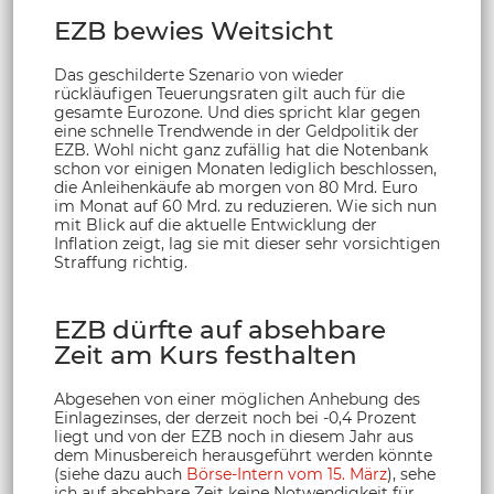
EZB bewies Weitsicht
Das geschilderte Szenario von wieder
rückläufigen Teuerungsraten gilt auch für die
gesamte Eurozone. Und dies spricht klar gegen
eine schnelle Trendwende in der Geldpolitik der
EZB. Wohl nicht ganz zufällig hat die Notenbank
schon vor einigen Monaten lediglich beschlossen,
die Anleihenkäufe ab morgen von 80 Mrd. Euro
im Monat auf 60 Mrd. zu reduzieren. Wie sich nun
mit Blick auf die aktuelle Entwicklung der
Inflation zeigt, lag sie mit dieser sehr vorsichtigen
Straffung richtig.
EZB dürfte auf absehbare
Zeit am Kurs festhalten
Abgesehen von einer möglichen Anhebung des
Einlagezinses, der derzeit noch bei -0,4 Prozent
liegt und von der EZB noch in diesem Jahr aus
dem Minusbereich herausgeführt werden könnte
(siehe dazu auch
Börse-Intern vom 15. März
), sehe
ich auf absehbare Zeit keine Notwendigkeit für