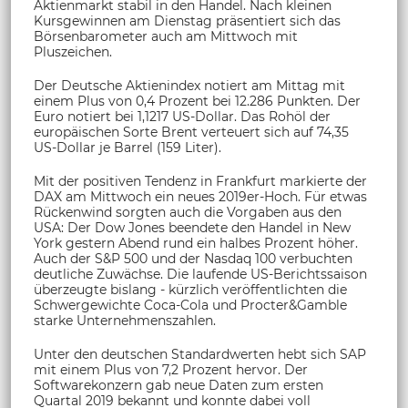
Aktienmarkt stabil in den Handel. Nach kleinen
Kursgewinnen am Dienstag präsentiert sich das
Börsenbarometer auch am Mittwoch mit
Pluszeichen.
Der Deutsche Aktienindex notiert am Mittag mit
einem Plus von 0,4 Prozent bei 12.286 Punkten. Der
Euro notiert bei 1,1217 US-Dollar. Das Rohöl der
europäischen Sorte Brent verteuert sich auf 74,35
US-Dollar je Barrel (159 Liter).
Mit der positiven Tendenz in Frankfurt markierte der
DAX am Mittwoch ein neues 2019er-Hoch. Für etwas
Rückenwind sorgten auch die Vorgaben aus den
USA: Der Dow Jones beendete den Handel in New
York gestern Abend rund ein halbes Prozent höher.
Auch der S&P 500 und der Nasdaq 100 verbuchten
deutliche Zuwächse. Die laufende US-Berichtssaison
überzeugte bislang - kürzlich veröffentlichten die
Schwergewichte Coca-Cola und Procter&Gamble
starke Unternehmenszahlen.
Unter den deutschen Standardwerten hebt sich SAP
mit einem Plus von 7,2 Prozent hervor. Der
Softwarekonzern gab neue Daten zum ersten
Quartal 2019 bekannt und konnte dabei voll