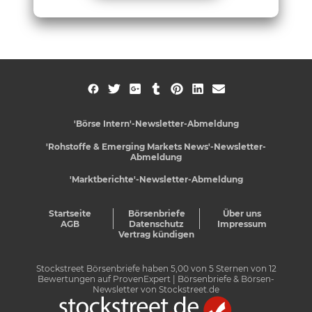
'Börse Intern'-Newsletter-Abmeldung
'Rohstoffe & Emerging Markets News'-Newsletter-
Abmeldung
'Marktberichte'-Newsletter-Abmeldung
Startseite
Börsenbriefe
Über uns
AGB
Datenschutz
Impressum
Vertrag kündigen
Stockstreet Börsenbriefe
haben
5,00
von
5
Sternen von
12
Bewertungen auf
ProvenExpert
| Börsenbriefe & Börsen-
Newsletter von Stockstreet.de