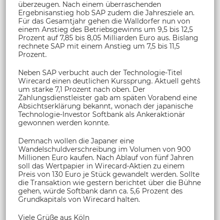
überzeugen. Nach einem überraschenden
Ergebnisanstieg hob SAP zudem die Jahresziele an.
Für das Gesamtjahr gehen die Walldorfer nun von
einem Anstieg des Betriebsgewinns um 9,5 bis 12,5
Prozent auf 7,85 bis 8,05 Milliarden Euro aus. Bislang
rechnete SAP mit einem Anstieg um 7,5 bis 11,5
Prozent.
Neben SAP verbucht auch der Technologie-Titel
Wirecard einen deutlichen Kurssprung. Aktuell geht`s
um starke 7,1 Prozent nach oben. Der
Zahlungsdienstleister gab am späten Vorabend eine
Absichtserklärung bekannt, wonach der japanische
Technologie-Investor Softbank als Ankeraktionär
gewonnen werden konnte.
Demnach wollen die Japaner eine
Wandelschuldverschreibung im Volumen von 900
Millionen Euro kaufen. Nach Ablauf von fünf Jahren
soll das Wertpapier in Wirecard-Aktien zu einem
Preis von 130 Euro je Stück gewandelt werden. Sollte
die Transaktion wie gestern berichtet über die Bühne
gehen, würde Softbank dann ca. 5,6 Prozent des
Grundkapitals von Wirecard halten.
Viele Grüße aus Köln