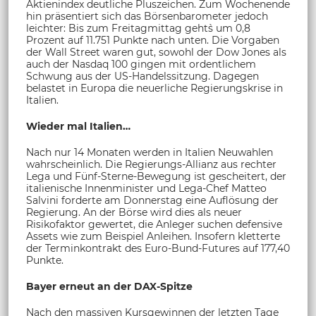
Aktienindex deutliche Pluszeichen. Zum Wochenende
hin präsentiert sich das Börsenbarometer jedoch
leichter: Bis zum Freitagmittag geht`s um 0,8
Prozent auf 11.751 Punkte nach unten. Die Vorgaben
der Wall Street waren gut, sowohl der Dow Jones als
auch der Nasdaq 100 gingen mit ordentlichem
Schwung aus der US-Handelssitzung. Dagegen
belastet in Europa die neuerliche Regierungskrise in
Italien.
Wieder mal Italien…
Nach nur 14 Monaten werden in Italien Neuwahlen
wahrscheinlich. Die Regierungs-Allianz aus rechter
Lega und Fünf-Sterne-Bewegung ist gescheitert, der
italienische Innenminister und Lega-Chef Matteo
Salvini forderte am Donnerstag eine Auflösung der
Regierung. An der Börse wird dies als neuer
Risikofaktor gewertet, die Anleger suchen defensive
Assets wie zum Beispiel Anleihen. Insofern kletterte
der Terminkontrakt des Euro-Bund-Futures auf 177,40
Punkte.
Bayer erneut an der DAX-Spitze
Nach den massiven Kursgewinnen der letzten Tage