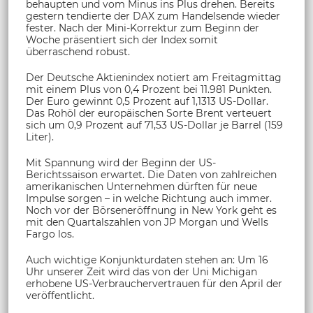
behaupten und vom Minus ins Plus drehen. Bereits
gestern tendierte der DAX zum Handelsende wieder
fester. Nach der Mini-Korrektur zum Beginn der
Woche präsentiert sich der Index somit
überraschend robust.
Der Deutsche Aktienindex notiert am Freitagmittag
mit einem Plus von 0,4 Prozent bei 11.981 Punkten.
Der Euro gewinnt 0,5 Prozent auf 1,1313 US-Dollar.
Das Rohöl der europäischen Sorte Brent verteuert
sich um 0,9 Prozent auf 71,53 US-Dollar je Barrel (159
Liter).
Mit Spannung wird der Beginn der US-
Berichtssaison erwartet. Die Daten von zahlreichen
amerikanischen Unternehmen dürften für neue
Impulse sorgen – in welche Richtung auch immer.
Noch vor der Börseneröffnung in New York geht es
mit den Quartalszahlen von JP Morgan und Wells
Fargo los.
Auch wichtige Konjunkturdaten stehen an: Um 16
Uhr unserer Zeit wird das von der Uni Michigan
erhobene US-Verbrauchervertrauen für den April der
veröffentlicht.