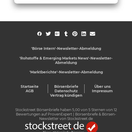
'Börse Intern'-Newsletter-Abmeldung
'Rohstoffe & Emerging Markets News'-Newsletter-
Abmeldung
'Marktberichte'-Newsletter-Abmeldung
Startseite
Börsenbriefe
Über uns
AGB
Datenschutz
Impressum
Vertrag kündigen
Stockstreet Börsenbriefe
haben
5,00
von
5
Sternen von
12
Bewertungen auf
ProvenExpert
| Börsenbriefe & Börsen-
Newsletter von Stockstreet.de