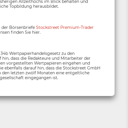
isherigen Allzeithochs im Blick behalten und
liche Topbildung herausbildet.
r der Börsenbriefe
Stockstreet Premium-Trader
nsen finden Sie hier.
§ 34b Wertpapierhandelsgesetz zu den
hin, dass die Redakteure und Mitarbeiter der
den vorgestellten Wertpapieren eingehen und
e ebenfalls darauf hin, dass die Stockstreet GmbH
 den letzten zwölf Monaten eine entgeltliche
esellschaft eingegangen ist.