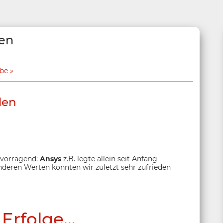
len
abe
len
ervorragend:
Ansys
z.B. legte allein seit Anfang
deren Werten konnten wir zuletzt sehr zufrieden
 Erfolge…