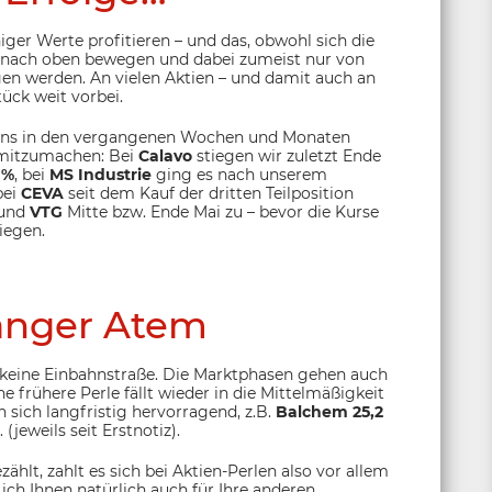
iger Werte profitieren – und das, obwohl sich die
en nach oben bewegen und dabei zumeist nur von
n werden. An vielen Aktien – und damit auch an
tück weit vorbei.
s uns in den vergangenen Wochen und Monaten
 mitzumachen: Bei
Calavo
stiegen wir zuletzt Ende
 %
, bei
MS Industrie
ging es nach unserem
bei
CEVA
seit dem Kauf der dritten Teilposition
und
VTG
Mitte bzw. Ende Mai zu – bevor die Kurse
iegen.
anger Atem
n keine Einbahnstraße. Die Marktphasen gehen auch
 frühere Perle fällt wieder in die Mittelmäßigkeit
 sich langfristig hervorragend, z.B.
Balchem
25,2
. (jeweils seit Erstnotiz).
hlt, zahlt es sich bei Aktien-Perlen also vor allem
ch Ihnen natürlich auch für Ihre anderen