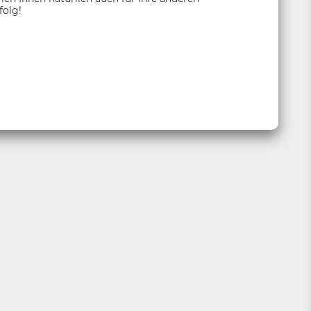
folg!