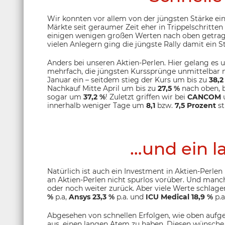
Wir konnten vor allem von der jüngsten Stärke ein
Märkte seit geraumer Zeit eher in Trippelschritt
einigen wenigen großen Werten nach oben getrage
vielen Anlegern ging die jüngste Rally damit ein S
Anders bei unseren Aktien-Perlen. Hier gelang e
mehrfach, die jüngsten Kurssprünge unmittelbar
Januar ein – seitdem stieg der Kurs um bis zu
38,2
Nachkauf Mitte April um bis zu
27,5 %
nach oben, 
sogar um
37,2 %
! Zuletzt griffen wir bei
CANCOM
innerhalb weniger Tage um
8,1
bzw.
7,5 Prozent
st
…und ein l
Natürlich ist auch ein Investment in Aktien-Perle
an Aktien-Perlen nicht spurlos vorüber. Und manche
oder noch weiter zurück. Aber viele Werte schlagen
%
p.a,
Ansys
23,3 %
p.a. und
ICU Medical
18,9 %
p.a
Abgesehen von schnellen Erfolgen, wie oben aufgezä
aus, einen langen Atem zu haben. Diesen wünsche i