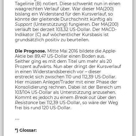
Tagelinie (B) notiert. Diese schwenkt nun in einen
waagrechten Verlauf über. War dieser MA(200)
bislang ein Widerstand für den Kursverlauf, so
könnte der gleitende Durchschnitt künftig als
Support
(Unterstützung) fungieren. Der MA(200)
verläuft bei derzeit 103,32 US-Dollar. Der MACD-
Indikator (C) auf wöchentlicher Kursbasis ist
grundsätzlich positiv zu beurteilen.
Die Prognose.
Mitte Mai 2016 bildete die Apple-
Aktie bei 89,47 US-Dollar einen Boden aus.
Seither ging es mit dem Titel um mehr als 20
Prozent aufwärts. Nun aber dringt der Kursverlauf
in einen Widerstandsbereich vor – dieser
erstreckt sich zwischen 110 und 112,39 US-Dollar.
Hier müssen Anleger/Trader mit einer Phase der
Konsolidierung rechnen. Dabei ist der Bereich um
103/104 US-Dollar als Unterstützung anzusehen.
Kommt es jedoch zu einem
Break out
über den
Resistance
bei 112,39 US-Dollar, so wäre der Weg
frei bis rund 120 US-Dollar.
---
*) Glossar: