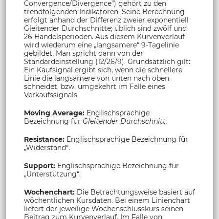
Convergence/Divergence”) gehört zu den
trendfolgenden Indikatoren. Seine Berechnung
erfolgt anhand der Differenz zweier exponentiell
Gleitender Durchschnitte; üblich sind zwölf und
26 Handelsperioden. Aus diesem Kurvenverlauf
wird wiederum eine „langsamere“ 9-Tagelinie
gebildet. Man spricht dann von der
Standardeinstellung (12/26/9). Grundsätzlich gilt:
Ein Kaufsignal ergibt sich, wenn die schnellere
Linie die langsamere von unten nach oben
schneidet, bzw. umgekehrt im Falle eines
Verkaufssignals.
Moving Average:
Englischsprachige
Bezeichnung für
Gleitender Durchschnitt.
Resistance:
Englischsprachige Bezeichnung für
„Widerstand“.
Support:
Englischsprachige Bezeichnung für
„Unterstützung“.
Wochenchart:
Die Betrachtungsweise basiert auf
wöchentlichen Kursdaten. Bei einem Linienchart
liefert der jeweilige Wochenschlusskurs seinen
Beitrag zum Kurvenverlauf. Im Falle von