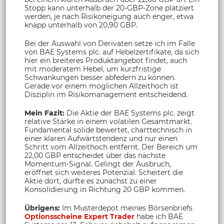
Stopp kann unterhalb der 20-GBP-Zone platziert
werden, je nach Risikoneigung auch enger, etwa
knapp unterhalb von 20,90 GBP.
Bei der Auswahl von Derivaten setze ich im Falle
von BAE Systems plc. auf Hebelzertifikate, da sich
hier ein breiteres Produktangebot findet, auch
mit moderatem Hebel, um kurzfristige
Schwankungen besser abfedern zu können.
Gerade vor einem möglichen Allzeithoch ist
Disziplin im Risikomanagement entscheidend.
Mein Fazit:
Die Aktie der BAE Systems plc. zeigt
relative Stärke in einem volatilen Gesamtmarkt.
Fundamental solide bewertet, charttechnisch in
einer klaren Aufwärtstendenz und nur einen
Schritt vom Allzeithoch entfernt. Der Bereich um
22,00 GBP entscheidet über das nächste
Momentum-Signal. Gelingt der Ausbruch,
eröffnet sich weiteres Potenzial. Scheitert die
Aktie dort, dürfte es zunächst zu einer
Konsolidierung in Richtung 20 GBP kommen.
Übrigens:
Im Musterdepot meines Börsenbriefs
Optionsscheine Expert Trader
habe ich BAE