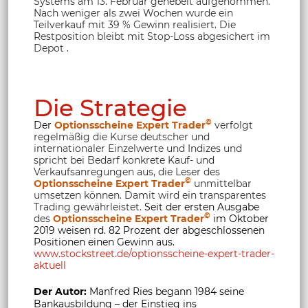
Systems am 13. Februar gehebelt aufgenommen.
Nach weniger als zwei Wochen wurde ein
Teilverkauf mit 39 % Gewinn realisiert. Die
Restposition bleibt mit Stop-Loss abgesichert im
Depot .
Die Strategie
©
Der
Optionsscheine Expert Trader
verfolgt
regelmäßig die Kurse deutscher und
internationaler Einzelwerte und Indizes und
spricht bei Bedarf konkrete Kauf- und
Verkaufsanregungen aus, die Leser des
©
Optionsscheine Expert Trader
unmittelbar
umsetzen können. Damit wird ein transparentes
Trading gewährleistet.
Seit der ersten Ausgabe
©
des
Optionsscheine Expert Trader
im Oktober
2019 weisen rd. 82 Prozent der abgeschlossenen
Positionen einen Gewinn aus.
www.stockstreet.de/optionsscheine-expert-trader-
aktuell
Der Autor:
Manfred Ries begann 1984 seine
Bankausbildung – der Einstieg ins