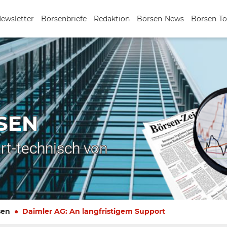
Newsletter
Börsenbriefe
Redaktion
Börsen-News
Börsen-To
SEN
rt-technisch von
sen
Daimler AG: An langfristigem Support