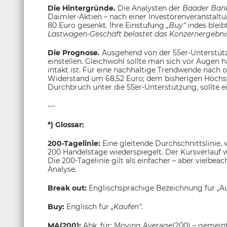
Die Hintergründe.
Die Analysten der
Baader Ba
Daimler-Aktien – nach einer Investorenveranstaltu
80 Euro gesenkt. Ihre Einstufung
„Buy“
indes bleib
Lastwagen-Geschäft belastet das Konzernergebni
Die Prognose.
Ausgehend von der 55er-Unterstüt
einstellen. Gleichwohl sollte man sich vor Augen 
intakt ist. Für eine nachhaltige Trendwende nach 
Widerstand um 68,52 Euro; dem bisherigen Höchs
Durchbruch unter die 55er-Unterstützung, sollte e
---
*) Glossar:
200-Tagelinie:
Eine gleitende Durchschnittslinie,
200 Handelstage wiederspiegelt. Der Kursverlauf 
Die 200-Tagelinie gilt als einfacher – aber vielbea
Analyse.
Break out:
Englischsprachige Bezeichnung für „A
Buy:
Englisch für
„Kaufen“.
MA(200):
Abk. für: Moving Average(200) – gemeint