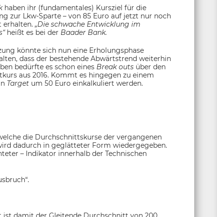
nk
haben ihr (fundamentales) Kursziel für die
ng zur Lkw-Sparte – von 85 Euro auf jetzt nur noch
t erhalten.
„Die schwache Entwicklung im
s“
heißt es bei der
Baader Bank.
zung könnte sich nun eine Erholungsphase
halten, dass der bestehende Abwärtstrend weiterhin
oben bedürfte es schon eines
Break outs
über den
tkurs aus 2016. Kommt es hingegen zu einem
in
Target
um 50 Euro einkalkuliert werden.
 welche die Durchschnittskurse der vergangenen
wird dadurch in geglätteter Form wiedergegeben.
chteter – Indikator innerhalb der Technischen
usbruch“.
 ist damit der Gleitende Durchschnitt von 200