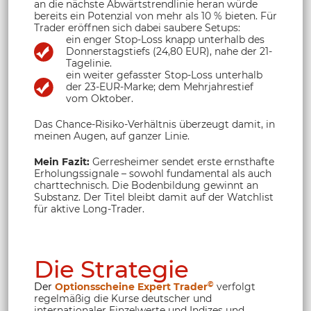
an die nächste Abwärtstrendlinie heran würde
bereits ein Potenzial von mehr als 10 % bieten. Für
Trader eröffnen sich dabei saubere Setups:
ein enger Stop-Loss knapp unterhalb des
Donnerstagstiefs (24,80 EUR), nahe der 21-
Tagelinie.
ein weiter gefasster Stop-Loss unterhalb
der 23-EUR-Marke; dem Mehrjahrestief
vom Oktober.
Das Chance-Risiko-Verhältnis überzeugt damit, in
meinen Augen, auf ganzer Linie.
Mein Fazit:
Gerresheimer sendet erste ernsthafte
Erholungssignale – sowohl fundamental als auch
charttechnisch. Die Bodenbildung gewinnt an
Substanz. Der Titel bleibt damit auf der Watchlist
für aktive Long-Trader.
Die Strategie
©
Der
Optionsscheine Expert Trader
verfolgt
regelmäßig die Kurse deutscher und
internationaler Einzelwerte und Indizes und