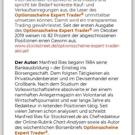
spricht bei Bedarf konkrete Kauf- und
Verkaufsanregungen aus, die Leser des
©
Optionsscheine Expert Trader
unmittelbar
umsetzen können. Damit wird ein transparentes
Trading gewährleistet.
Seit der ersten Ausgabe
©
des
Optionsscheine Expert Trader
im Oktober
2019 weisen rd. 82 Prozent der abgeschlossenen
Positionen einen Gewinn aus.
www.stockstreet.de/optionsscheine-expert-trader-
aktuell
Der Autor:
Manfred Ries begann 1984 seine
Bankausbildung – der Einstieg ins
Börsengeschäft. Dem folgten Tätigkeiten als
Privatkundenberater und im Devisenhandel einer
Großbank. Nach dem Studium der
Volkswirtschaftslehre absolvierte er bei einem
namhaften Anlegermagazin ein Volontariat als
Wirtschaftsjournalist und war lange Jahre als
Redakteur in leitenden Positionen tätig. Seit
vielen Jahren schon analysiert und schreibt
Manfred Ries für
Stockstreet.de
als Chefredakteur
der Online-Rubrik
Chart-Analysen
sowie als Autor
des wöchentlichen Börsenbriefs
Optionsscheine
©
Expert Trader
.