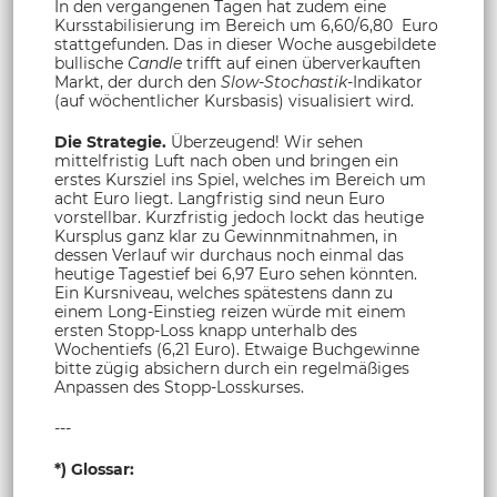
In den vergangenen Tagen hat zudem eine
Kursstabilisierung im Bereich um 6,60/6,80 Euro
stattgefunden. Das in dieser Woche ausgebildete
bullische
Candle
trifft auf einen überverkauften
Markt, der durch den
Slow-Stochastik-
Indikator
(auf wöchentlicher Kursbasis) visualisiert wird.
Die Strategie.
Überzeugend! Wir sehen
mittelfristig Luft nach oben und bringen ein
erstes Kursziel ins Spiel, welches im Bereich um
acht Euro liegt. Langfristig sind neun Euro
vorstellbar. Kurzfristig jedoch lockt das heutige
Kursplus ganz klar zu Gewinnmitnahmen, in
dessen Verlauf wir durchaus noch einmal das
heutige Tagestief bei 6,97 Euro sehen könnten.
Ein Kursniveau, welches spätestens dann zu
einem Long-Einstieg reizen würde mit einem
ersten Stopp-Loss knapp unterhalb des
Wochentiefs (6,21 Euro). Etwaige Buchgewinne
bitte zügig absichern durch ein regelmäßiges
Anpassen des Stopp-Losskurses.
---
*) Glossar: