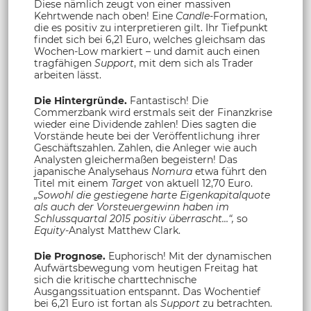
Diese nämlich zeugt von einer massiven
Kehrtwende nach oben! Eine
Candle-
Formation,
die es positiv zu interpretieren gilt. Ihr Tiefpunkt
findet sich bei 6,21 Euro, welches gleichsam das
Wochen-Low markiert – und damit auch einen
tragfähigen
Support
, mit dem sich als Trader
arbeiten lässt.
Die Hintergründe.
Fantastisch! Die
Commerzbank wird erstmals seit der Finanzkrise
wieder eine Dividende zahlen! Dies sagten die
Vorstände heute bei der Veröffentlichung ihrer
Geschäftszahlen. Zahlen, die Anleger wie auch
Analysten gleichermaßen begeistern! Das
japanische Analysehaus
Nomura
etwa führt den
Titel mit einem
Target
von aktuell 12,70 Euro.
„Sowohl die gestiegene harte Eigenkapitalquote
als auch der Vorsteuergewinn haben im
Schlussquartal 2015 positiv überrascht…“,
so
Equity-
Analyst Matthew Clark.
Die Prognose.
Euphorisch! Mit der dynamischen
Aufwärtsbewegung vom heutigen Freitag hat
sich die kritische charttechnische
Ausgangssituation entspannt. Das Wochentief
bei 6,21 Euro ist fortan als
Support
zu betrachten.