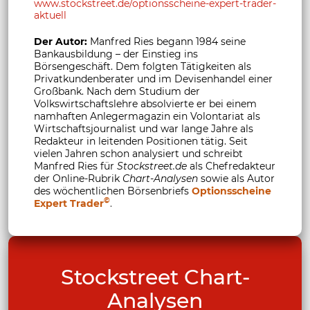
www.stockstreet.de/optionsscheine-expert-trader-
aktuell
Der Autor:
Manfred Ries begann 1984 seine
Bankausbildung – der Einstieg ins
Börsengeschäft. Dem folgten Tätigkeiten als
Privatkundenberater und im Devisenhandel einer
Großbank. Nach dem Studium der
Volkswirtschaftslehre absolvierte er bei einem
namhaften Anlegermagazin ein Volontariat als
Wirtschaftsjournalist und war lange Jahre als
Redakteur in leitenden Positionen tätig. Seit
vielen Jahren schon analysiert und schreibt
Manfred Ries für
Stockstreet.de
als Chefredakteur
der Online-Rubrik
Chart-Analysen
sowie als Autor
des wöchentlichen Börsenbriefs
Optionsscheine
©
Expert Trader
.
Stockstreet Chart-
Analysen