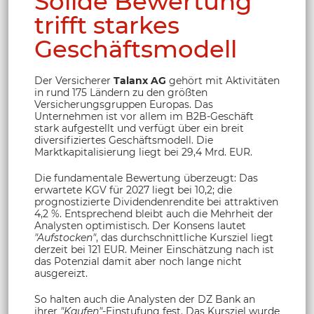
Solide Bewertung
trifft starkes
Geschäftsmodell
Der Versicherer
Talanx AG
gehört mit Aktivitäten
in rund 175 Ländern zu den größten
Versicherungsgruppen Europas. Das
Unternehmen ist vor allem im B2B-Geschäft
stark aufgestellt und verfügt über ein breit
diversifiziertes Geschäftsmodell. Die
Marktkapitalisierung liegt bei 29,4 Mrd. EUR.
Die fundamentale Bewertung überzeugt: Das
erwartete KGV für 2027 liegt bei 10,2; die
prognostizierte Dividendenrendite bei attraktiven
4,2 %. Entsprechend bleibt auch die Mehrheit der
Analysten optimistisch. Der Konsens lautet
"Aufstocken"
, das durchschnittliche Kursziel liegt
derzeit bei 121 EUR. Meiner Einschätzung nach ist
das Potenzial damit aber noch lange nicht
ausgereizt.
So halten auch die Analysten der DZ Bank an
ihrer
"Kaufen"
-Einstufung fest. Das Kursziel wurde