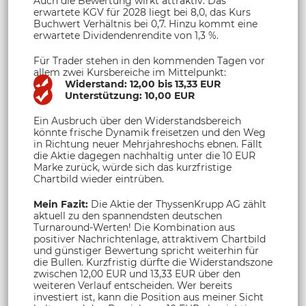
Auch die Bewertung wirkt attraktiv: Das
erwartete KGV für 2028 liegt bei 8,0, das Kurs
Buchwert Verhältnis bei 0,7. Hinzu kommt eine
erwartete Dividendenrendite von 1,3 %.
Für Trader stehen in den kommenden Tagen vor
allem zwei Kursbereiche im Mittelpunkt:
Widerstand: 12,00 bis 13,33 EUR
Unterstützung: 10,00 EUR
Ein Ausbruch über den Widerstandsbereich
könnte frische Dynamik freisetzen und den Weg
in Richtung neuer Mehrjahreshochs ebnen. Fällt
die Aktie dagegen nachhaltig unter die 10 EUR
Marke zurück, würde sich das kurzfristige
Chartbild wieder eintrüben.
Mein Fazit:
Die Aktie der ThyssenKrupp AG zählt
aktuell zu den spannendsten deutschen
Turnaround-Werten! Die Kombination aus
positiver Nachrichtenlage, attraktivem Chartbild
und günstiger Bewertung spricht weiterhin für
die Bullen. Kurzfristig dürfte die Widerstandszone
zwischen 12,00 EUR und 13,33 EUR über den
weiteren Verlauf entscheiden. Wer bereits
investiert ist, kann die Position aus meiner Sicht