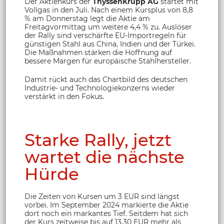
Der Aktienkurs der
ThyssenKrupp AG
startet mit
Vollgas in den Juli. Nach einem Kursplus von 8,8
% am Donnerstag legt die Aktie am
Freitagvormittag um weitere 4,4 % zu. Auslöser
der Rally sind verschärfte EU-Importregeln für
günstigen Stahl aus China, Indien und der Türkei.
Die Maßnahmen stärken die Hoffnung auf
bessere Margen für europäische Stahlhersteller.
Damit rückt auch das Chartbild des deutschen
Industrie- und Technologiekonzerns wieder
verstärkt in den Fokus.
Starke Rally, jetzt
wartet die nächste
Hürde
Die Zeiten von Kursen um 3 EUR sind längst
vorbei. Im September 2024 markierte die Aktie
dort noch ein markantes Tief. Seitdem hat sich
der Kurs zeitweise bis auf 13,30 EUR mehr als