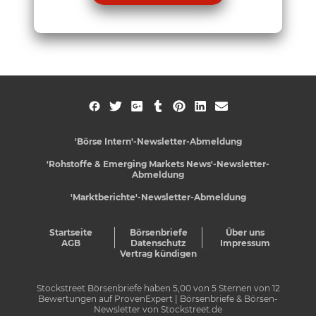
'Börse Intern'-Newsletter-Abmeldung
'Rohstoffe & Emerging Markets News'-Newsletter-
Abmeldung
'Marktberichte'-Newsletter-Abmeldung
Startseite
Börsenbriefe
Über uns
AGB
Datenschutz
Impressum
Vertrag kündigen
Stockstreet Börsenbriefe
haben
5,00
von
5
Sternen von
12
Bewertungen auf
ProvenExpert
| Börsenbriefe & Börsen-
Newsletter von Stockstreet.de